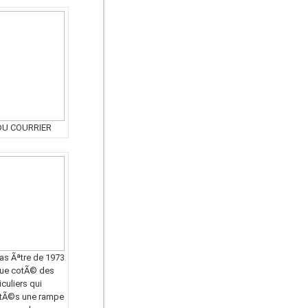
DU COURRIER
as Ãªtre de 1973
que cotÃ© des
iculiers qui
cotÃ©s une rampe