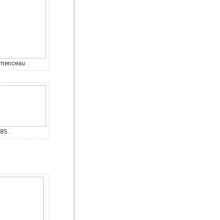
menceau .
85 .