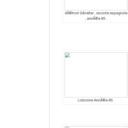
dÃ©troit Gibraltar , escorte espagnole
, annÃ©e 85 .
Lisbonne AnnÃ©e 85 .