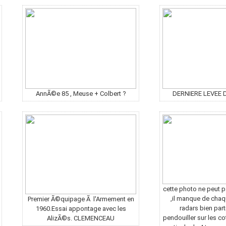
AnnÃ©e 85 , Meuse + Colbert ?
DERNIERE LEVEE 
cette photo ne peut p
,il manque de cha
Premier Ã©quipage Ã l'Armement en
radars bien part
1960.Essai appontage avec les
pendouiller sur les 
AlizÃ©s. CLEMENCEAU