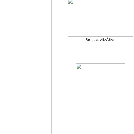
Breguet AlizÃ©e .