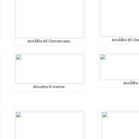
AnnÃ©e 85 Cle
AnnÃ©e 85 Clemenceau .
AnnÃ©e 
Alouette III marine .