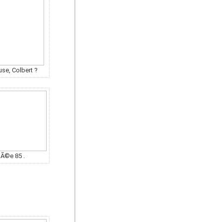
use, Colbert ?
nÃ©e 85 .