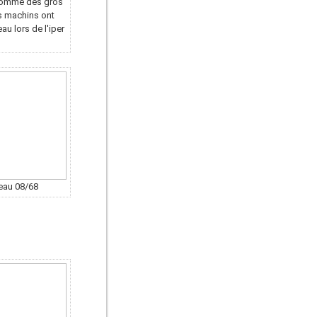
 comme des gros
s machins ont
au lors de l'iper
eau 08/68