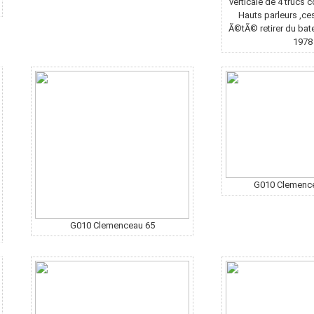
verticale de 4 trucs
Hauts parleurs ,ce
Ã©tÃ© retirer du bate
1978
G010 Clemenc
G010 Clemenceau 65