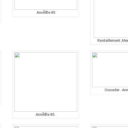
AnnÃ©e 85
Ravitaillement ,Me
Crusader . An
AnnÃ©e 85 .