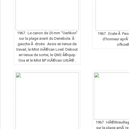
1967 : Le canon de 20 mm "Oerlikon"
1967 : Ecale Ã Pas
sur la plage avant du Denebola. Ã
d'honneur aprÃ¨s
gauche Ã droite : Assis en tenue de
officiel
travail, le Mlot mÃ©can Loeil. Debout
en tenue de sortie, le QM2 Ã©quip
Osa et le Mlot BP mÃ©can UrbÃ© .
1967 : HÃ©litreuilla
sur la plage arriÃ¨