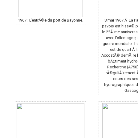
1967 : L'entrÃ©e du port de Bayonne.
8 mai 1967 Ã La Pal
pavois est hissÃ© 
le 22Ã¨me anniversai
avec l'Allemagne,
guerre mondiale . 
est de quart Ã
AccostÃ© derriÃ¨re 
bÃ¢timent hydro
Recherche (A758) 
rÃ©guliÃ¨rement Ã
cours des se
hydrographiques d
Gascog