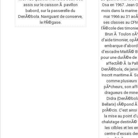
assis sur le caisson Ã pavillon
Osa en 1967. Jean 
babord, sur la passerelle du
mois dans la marine 
DenÃ©bola. Naviguant de conserve,
mai 1966 au 31 aoÃ
le PÃ©gase.
ses classes au CFM H
l'Ã©cole des timonie
Brun Ã Toulon oÃ¹ i
d'aide timonier, opÃ©
embarque d'abord 
d'escadre MaillÃ© 
pour une durÃ©e de 7
affectÃ© Ã la Pal
DenÃ©bola, de janvi
Inscrit maritime Ã S
comme plusieurs 
pÃªcheurs, son affe
dragueurs de mine
Didra (DenÃ©bol
Bellarix) rÃ©pond Ã 
prÃ©cis. C'est ainsi 
la mise au point d
chalutage destinÃ
les cilbles et les 
centre d'essais d