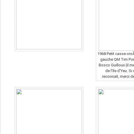
1968 Petit casse-croÃ
gauche QM Tim Pon
Bosco Guilloux (il m
de l'Ile d'Yeu. S
reconnait, merci de