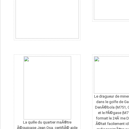
Le dragueur de mines
dans le golfe de Ga
DenÃ©bola (M751, C
et le PÃ©gase (M710
formait le 24Ã¨me Di
La quille du quartier maÃ®tre
Ã©tait facilement id
Ã©quipage Jean Osa, certifiÃ© aide