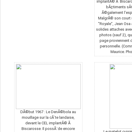
implantÃ© Ã Biscaro
bÃ¢timents sÃ
Ã©galement l'esp
MalgrÃ© son court 
"Royale", Jean Osa
solides attaches avec 
photos (sauf 2), qui
page proviennent d
personnelle. (Com
Maurice. Ph
DÃ©but 1967 : Le DenÃ©bola au
mouillage sur la cÃ´te landaise,
devant le CEL implantÃ© Ã
Biscarosse. Il possÃ¨de encore
Le matelot cuisin