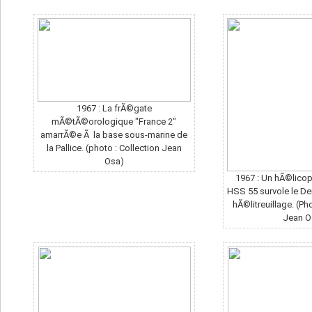
1967 : La frÃ©gate
mÃ©tÃ©orologique "France 2"
amarrÃ©e Ã la base sous-marine de
la Pallice. (photo : Collection Jean
Osa)
1967 : Un hÃ©lico
HSS 55 survole le D
hÃ©litreuillage. (Ph
Jean O