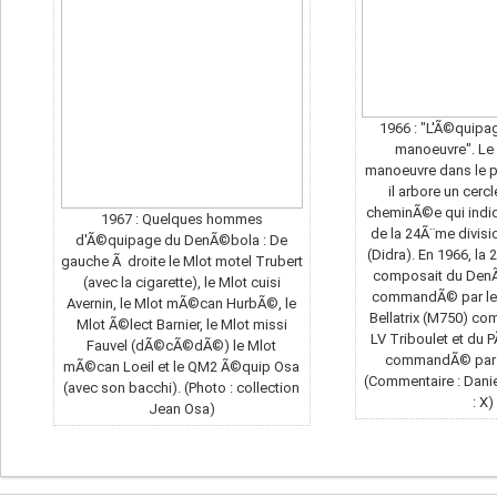
1966 : "L'Ã©quipa
manoeuvre". L
manoeuvre dans le po
il arbore un cercl
cheminÃ©e qui indiqu
1967 : Quelques hommes
de la 24Ã¨me divisi
d'Ã©quipage du DenÃ©bola : De
(Didra). En 1966, la
gauche Ã droite le Mlot motel Trubert
composait du Den
(avec la cigarette), le Mlot cuisi
commandÃ© par le L
Avernin, le Mlot mÃ©can HurbÃ©, le
Bellatrix (M750) c
Mlot Ã©lect Barnier, le Mlot missi
LV Triboulet et du
Fauvel (dÃ©cÃ©dÃ©) le Mlot
commandÃ© par l
mÃ©can Loeil et le QM2 Ã©quip Osa
(Commentaire : Danie
(avec son bacchi). (Photo : collection
: X)
Jean Osa)