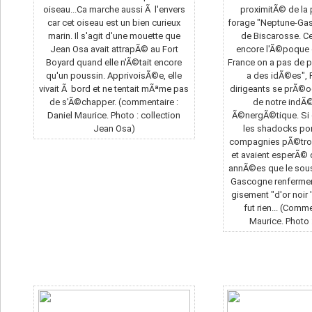
oiseau...Ca marche aussi Ã l'envers
proximitÃ© de la
car cet oiseau est un bien curieux
forage "Neptune-Gas
marin. Il s'agit d'une mouette que
de Biscarosse. Ce
Jean Osa avait attrapÃ© au Fort
encore l'Ã©poque 
Boyard quand elle n'Ã©tait encore
France on a pas de 
qu'un poussin. ApprivoisÃ©e, elle
a des idÃ©es", 
vivait Ã bord et ne tentait mÃªme pas
dirigeants se prÃ©
de s'Ã©chapper. (commentaire :
de notre ind
Daniel Maurice. Photo : collection
Ã©nergÃ©tique. Si 
Jean Osa)
les shadocks pom
compagnies pÃ©troliÃ
et avaient esperÃ©
annÃ©es que le sous
Gascogne renfermer
gisement "d'or noir '
fut rien... (Comm
Maurice. Photo 