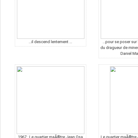
...il descend lentement ...
...pour se poser sur 
du dragueur de mine
Daniel Ma
1967 : Le quartier maÃ®tre Jean Osa
Le quartier maÃ®tr