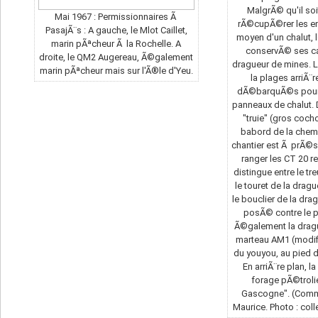
MalgrÃ© qu'il so
Mai 1967 : Permissionnaires Ã
rÃ©cupÃ©rer les e
PasajÃ¨s : A gauche, le Mlot Caillet,
moyen d'un chalut,
marin pÃªcheur Ã la Rochelle. A
conservÃ© ses c
droite, le QM2 Augereau, Ã©galement
dragueur de mines. 
marin pÃªcheur mais sur l'Ã®le d'Yeu.
la plages arriÃ¨
dÃ©barquÃ©s pour 
panneaux de chalut.
"truie" (gros cocho
babord de la chem
chantier est Ã prÃ©s
ranger les CT 20 
distingue entre le tr
le touret de la dra
le bouclier de la dra
posÃ© contre le 
Ã©galement la drag
marteau AM1 (modif
du youyou, au pied 
En arriÃ¨re plan, l
forage pÃ©troli
Gascogne". (Comm
Maurice. Photo : col