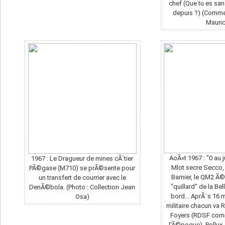
chef (Que tu es sa
depuis ?) (Commen
Mauri
AoÃ»t 1967 : "0 au ju
1967 : Le Dragueur de mines cÃ´tier
Mlot secre Secco, 
PÃ©gase (M710) se prÃ©sente pour
Barnier, le QM2 Ã©
un transfert de courrier avec le
"quillard" de la Bell
DenÃ©bola. (Photo : Collection Jean
bord... AprÃ¨s 16 
Osa)
militaire chacun va 
Foyers (RDSF com
l'Ã©poque). Pollux,