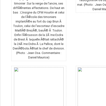
radiogonimÃªtre sur
timonier .Sur la verge de l'ancre, ses
mat. (Photo : Jean O
diffÃ©rentes affectations. De haut en
Daniel Ma
bas : L'insigne du CFM Hourtin et celui
de l'Ã©cole des timoniers
implantÃ©e au fort du cap Brun Ã
Toulon, celui de l'escorteur d'escadre
MaillÃ© BrezÃ©, basÃ© Ã Toulon.
Enfin l'Ã©cusson de la 2Ã¨me Esdra
de Brest Ã laquelle Ã©tait rattachÃ©
la 24Ã¨me Didra Ã La Pallice, dont le
DenÃ©bola Ã©tait le chef de division.
(Photo : Jean Osa. Commentaire :
Daniel Maurice)