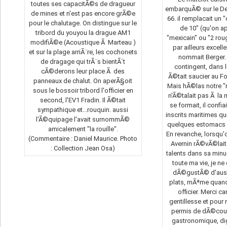
toutes ses capacitÃ©s de dragueur
embarquÃ© sur le D
de mines et n'est pas encore grÃ©e
66. il remplacait un
pour le chalutage. On distingue sur le
de 10" (qu'on ap
tribord du youyou la drague AM1
"mexicain" ou "2 roug
modifiÃ©e (Acoustique Ã Marteau )
par ailleurs excelle
et sur la plage arriÃ¨re, les cochonets
nommait Berger
de dragage qui trÃ¨s bientÃ´t
contingent, dans le
cÃ©derons leur place Ã des
Ã©tait saucier au Fo
panneaux de chalut. On aperÃ§oit
Mais hÃ©las notre 
sous le bossoir tribord l'officier en
n'Ã©talait pas Ã la 
second, l'EV1 Fradin. Il Ã©tait
se formait, il confia
sympathique et...rouquin. aussi
inscrits maritimes qu
l'Ã©quipage l'avait surnommÃ©
quelques estomacs e
amicalement "la rouille".
En revanche, lorsqu'
(Commentaire : Daniel Maurice. Photo
Avernin rÃ©vÃ©lai
: Collection Jean Osa)
talents dans sa minu
toute ma vie, je ne
dÃ©gustÃ© d'auss
plats, mÃªme quand
officier. Merci c
gentillesse et pour 
permis de dÃ©couv
gastronomique, di