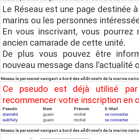
du monde entier ??
Le Réseau est une page destinée à 
marins ou les personnes intéressée
En vous inscrivant, vous pourrez 
ancien camarade de cette unité.
De plus vous pouvez être infor
nouveau message dans l'actualité ou
Réseau le personnel navigant a bord des aÃ©ronefs de la marine nati
du monde entier ??
Ce pseudo est déjà utilisé pa
recommencer votre inscription en
Pseudo
Nom
Prénom
E-Mail
dramahil
guaini
michel
se connecter
xuibfwly
guaini
michel
se connecter
Réseau le personnel navigant a bord des aÃ©ronefs de la marine nati
du monde entier ??