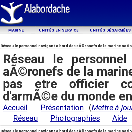
MARINE
UNITÉS EN SERVICE
UNITÉS DÉSARMÉES
Réseau le personnel navigant a bord des aÃ©ronefs de la marine nati
du monde entier ??
Réseau le personnel
aÃ©ronefs de la marine 
pas etre officier 
d'armÃ©e du monde ent
(
Accueil
Présentation
Mettre à jou
Réseau
Photographies
Aide
Réseau le personnel navigant a bord des aÃ©ronefs de la marine nati