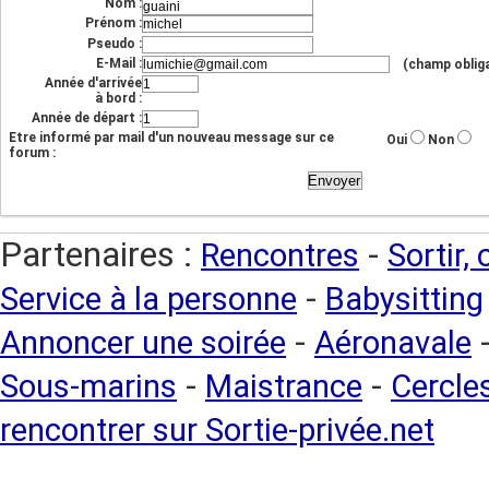
Nom :
Prénom :
Pseudo :
E-Mail :
(champ obliga
Année d'arrivée
à bord :
Année de départ :
Etre informé par mail d'un nouveau message sur ce
Oui
Non
forum :
Partenaires :
-
Rencontres
Sortir,
-
Service à la personne
Babysitting
-
Annoncer une soirée
Aéronavale
-
-
Sous-marins
Maistrance
Cercles
rencontrer sur Sortie-privée.net