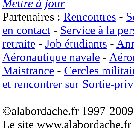
Mettre à jour
Partenaires :
Rencontres
-
S
en contact
-
Service à la pe
retraite
-
Job étudiants
-
Ann
Aéronautique navale
-
Aéro
Maistrance
-
Cercles militai
et rencontrer sur Sortie-priv
©alabordache.fr 1997-2009 
Le site www.alabordache.fr