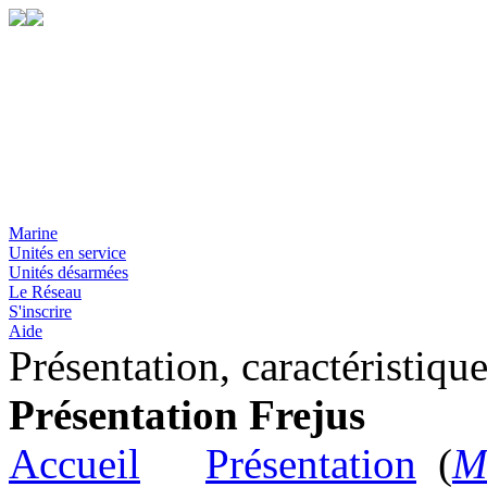
Marine
Unités en service
Unités désarmées
Le Réseau
S'inscrire
Aide
Présentation, caractéristiqu
Présentation Frejus
Accueil
Présentation
(
Me