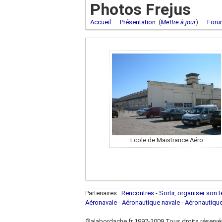
Photos Frejus
Accueil
Présentation
(
Mettre à jour
)
Foru
Ecole de Maistrance Aéro
Partenaires :
Rencontres
-
Sortir, organiser son 
Aéronavale
-
Aéronautique navale
-
Aéronautiqu
©alabordache.fr 1997-2009 Tous droits réservé