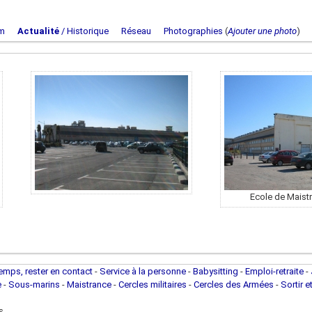
m
Actualité
/ Historique
Réseau
Photographies
(
Ajouter une photo
Ecole de Maist
temps, rester en contact
-
Service à la personne
-
Babysitting
-
Emploi-retraite
-
e
-
Sous-marins
-
Maistrance
-
Cercles militaires
-
Cercles des Armées
-
Sortir e
s