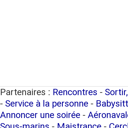
Partenaires :
Rencontres
-
Sortir
-
Service à la personne
-
Babysitt
Annoncer une soirée
-
Aéronaval
Sous-marins
-
Maistrance
-
Cercl