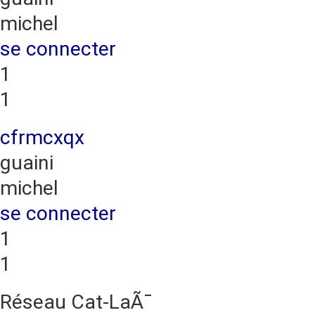
michel
se connecter
1
1
cfrmcxqx
guaini
michel
se connecter
1
1
Réseau Cat-LaÃ¯