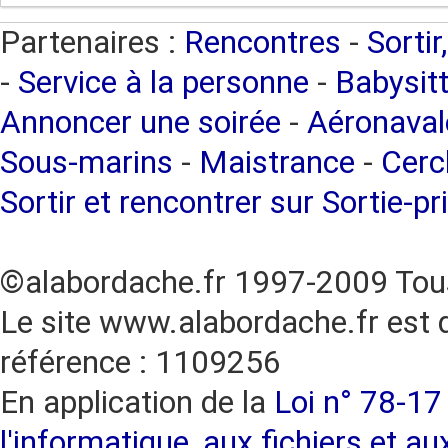
Partenaires :
Rencontres
-
Sortir
-
Service à la personne
-
Babysitt
Annoncer une soirée
-
Aéronaval
Sous-marins
-
Maistrance
-
Cercl
Sortir et rencontrer sur Sortie-pr
©alabordache.fr 1997-2009 Tous
Le site www.alabordache.fr est 
référence : 1109256
En application de la
Loi n° 78-17 
l'informatique, aux fichiers et au