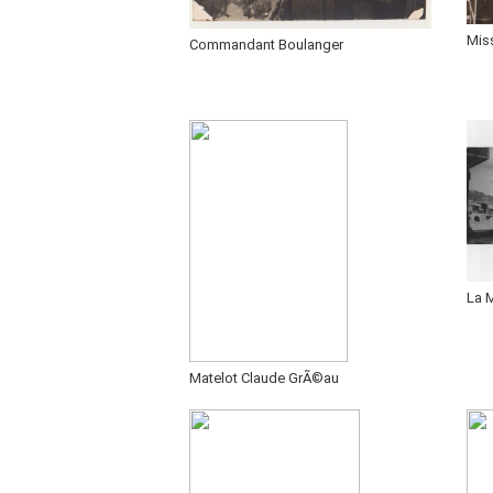
Mis
Commandant Boulanger
La 
Matelot Claude GrÃ©au