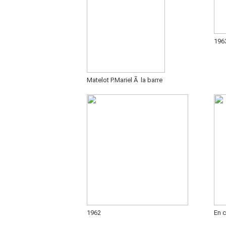
196
Matelot P.Mariel Ã la barre
1962
En 