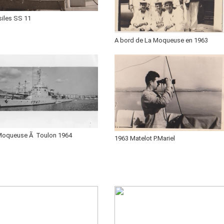
siles SS 11
A bord de La Moqueuse en 1963
Moqueuse Ã Toulon 1964
1963 Matelot P.Mariel