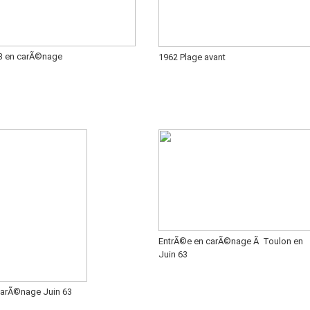
3 en carÃ©nage
1962 Plage avant
EntrÃ©e en carÃ©nage Ã Toulon en
Juin 63
carÃ©nage Juin 63