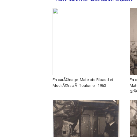
En carÃ©nage. Matelots Ribaud et
En 
MouliÃ©rac Ã Toulon en 1963
Mat
GrÃ