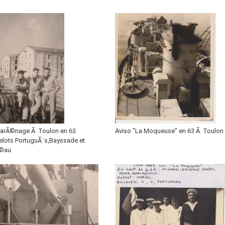
carÃ©nage Ã Toulon en 63.
Aviso "La Moqueuse" en 63 Ã Toulon
elots PortuguÃ¨s,Bayssade et
©au