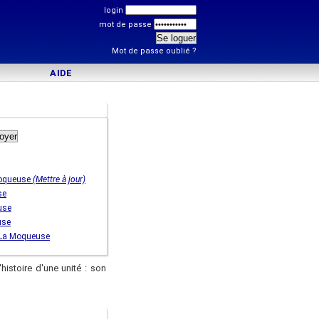
login
mot de passe
Mot de passe oublié ?
AIDE
Moqueuse
(Mettre à jour)
se
use
use
 La Moqueuse
'histoire d'une unité : son