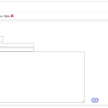
re 1964
fres)
(photo de l'unité)