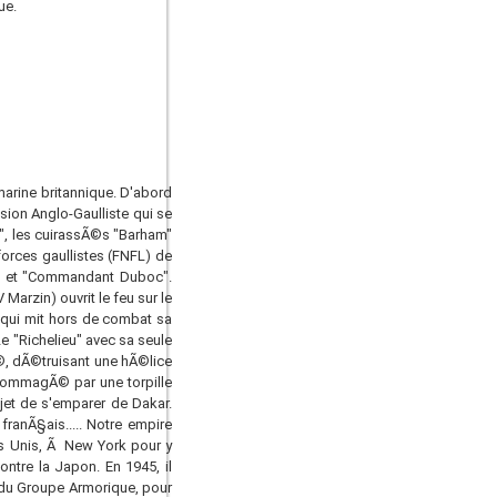
ue.
marine britannique. D'abord
sion Anglo-Gaulliste qui se
l", les cuirassÃ©s "Barham"
forces gaullistes (FNFL) de
©" et "Commandant Duboc".
Marzin) ouvrit le feu sur le
 qui mit hors de combat sa
e "Richelieu" avec sa seule
lÃ©, dÃ©truisant une hÃ©lice
ndommagÃ© par une torpille
jet de s'emparer de Dakar.
franÃ§ais..... Notre empire
tats Unis, Ã New York pour y
ntre la Japon. En 1945, il
 du Groupe Armorique, pour