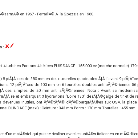
Ã©sarmÃ© en 1967 - FerraillÃ© Ã la Spezzia en 1968.
s :
et 4 turbines Parsons 4 hélices PUISSANCE : 155.000 cv (marche normale) 179
 piÃƒÂ¨ces de 380 mm en deux tourelles quadruples ÃƒÂ l'avant 9 piÃƒÂ¨ce
re avions. 12 piÃƒÂ¨ces de 100 mm en 6 tourelles doubles anti aÃƒÂ©riennes 5
ƒÂ¨ces simples de 20 mm anti aÃƒÂ©riennes. Nota : Avant sa modernisati
riÃƒÂ¨re et embarquait 3 hydravions "Loire 130" de rÃƒÂ©galge de tir et de
ues devenues inutiles, ont ÃƒÂ©tÃƒÂ© dÃƒÂ©barquÃƒÂ©es aux USA. la place
ienne. BLINDAGE (maxi) : Ceinture : 343 mm Ponts : 170 mm Tourelles : 455 mm
ter d'un matÃ©riel qui puisse rivaliser avec les unitÃ©s italiennes en mÃ©dite