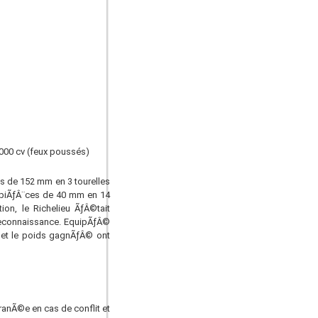
.000 cv (feux poussés)
s de 152 mm en 3 tourelles
6 piÃƒÂ¨ces de 40 mm en 14
on, le Richelieu ÃƒÂ©tait
 reconnaissance. EquipÃƒÂ©
 et le poids gagnÃƒÂ© ont
rranÃ©e en cas de conflit et