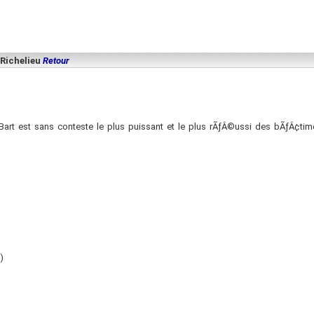
 Richelieu
Retour
Bart est sans conteste le plus puissant et le plus rÃƒÂ©ussi des bÃƒÂ¢tim
)