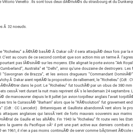
Vittorio Venetto . Ils sont tous deux dÃ©rivÃ©s du strasbourg et du Dunkerq
es Ã 32 noeuds.
 le "Richelieu" a Ã©tÃ© basÃ© Ã Dakar oÃ¹ il sera attaquÃ© deux fois par la 
940. C'est au cours de ce second combat que son action mis un terme Ã l'agres
pourtant pas lÃ©sinÃ© sur les moyens. Elle alignait le porte avions "Ark Roya
"Cumberland", Australia" et "Delhi", ainsi qu'une douzaine de destroyers. Les 
onial "Savorgnan de Brazza", et les avisos dragueurs "Commandant DominÃ
hy Ã Dakar aient rejetÃ© la proposition de ralliement, le "Richelieu" (Cdt : CV 
 pÃ©nÃ©trer dans le port. Le "Richelieu" fut touchÃ© par un obus de 380 mm
ats cessÃ¨rent durant la nuit mais reprirent dÃ¨s le lendemain 24 septembre. L
 de manoeuvrer depuis le 8 juillet (un avion torpilleur anglais l'avait torpil
ses tirs le CuirassÃ© "Barham" alors que le "RÃ©solution" fut gravement e
(Cdt : CC Lancelot) . Britanniques et Gaulliste abandonnÃ¨rent alors le pro
les attaques anglaises qui laissÃ¨rent de forts mauvais souvenirs aux marins 
©nÃ©ral de Gaulle et les alliÃ©s. Fin 1943 le "Richelieu" fit route vers les E
s la guerre du Pacifique oÃ¹ il prit une part active aux derniers combats co
© en 1961, il n'en a pas moins continuÃ© de servir comme bÃ¢timent Ã©cole