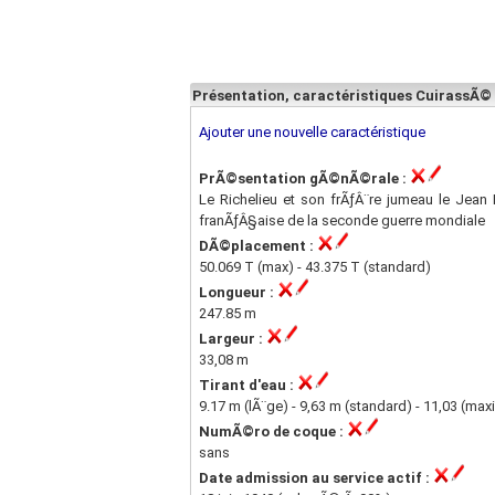
Présentation, caractéristiques CuirassÃ©
Ajouter une nouvelle caractéristique
PrÃ©sentation gÃ©nÃ©rale :
Le Richelieu et son frÃƒÂ¨re jumeau le Jean 
franÃƒÂ§aise de la seconde guerre mondiale
DÃ©placement :
50.069 T (max) - 43.375 T (standard)
Longueur :
247.85 m
Largeur :
33,08 m
Tirant d'eau :
9.17 m (lÃ¨ge) - 9,63 m (standard) - 11,03 (maxi
NumÃ©ro de coque :
sans
Date admission au service actif :