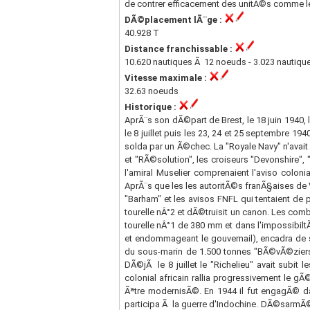
de contrer efficacement des unitÃ©s comme le 
DÃ©placement lÃ¨ge :
40.928 T
Distance franchissable :
10.620 nautiques Ã 12 noeuds - 3.023 nautiqu
Vitesse maximale :
32.63 noeuds
Historique :
AprÃ¨s son dÃ©part de Brest, le 18 juin 1940,
le 8 juillet puis les 23, 24 et 25 septembre 1
solda par un Ã©chec. La "Royale Navy" n'avait 
et "RÃ©solution", les croiseurs "Devonshire", 
l'amiral Muselier comprenaient l'aviso col
AprÃ¨s que les les autoritÃ©s franÃ§aises de Vic
"Barham" et les avisos FNFL qui tentaient de
tourelle nÂ°2 et dÃ©truisit un canon. Les comb
tourelle nÂ°1 de 380 mm et dans l'impossibiltÃ©
et endommageant le gouvernail), encadra de 
du sous-marin de 1.500 tonnes "BÃ©vÃ©ziers" 
DÃ©jÃ le 8 juillet le "Richelieu" avait subit 
colonial africain rallia progressivement le gÃ
Ãªtre modernisÃ©. En 1944 il fut engagÃ© dan
participa Ã la guerre d'Indochine. DÃ©sarmÃ