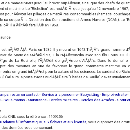
et de manoeuvriers jusqu'au brevet supÃ©rieur, ainsi que des chefs de quart
nt et machine. Le "Richelieu" est restÃ© Ã quai jusqu'au 12 novembre 1967, 
rest pour Ã©viter les pillages de matiÃ¨res consommables (hamacs, couchages,
e sa coque Ã la Direction des Constructions et Armes Navales (DCAN). Le "
a, oÃ¹ il a Ã©tÃ© feraillÃ© en 1968.
aurice
eu est nÃƒÂ© ÃƒÂ Paris en 1585. Il y mourut en 1642.TrÃƒÂ¨s grand homme 
ier de Marie de MÃƒÂ©dicis, il la rÃƒÂ©concilia avec son fils Louis XIII. Il
ƒÂ¨ge de La Rochelle, l'ÃƒÂ©dit de grÃƒÂ¢ce d'AlÃƒÂ¨s. Dans le domain
l prit des mesures en vue de favoriser le grand commerce maritime en
montra un grand intÃƒÂªret pour la culture et les sciences. Le cardinal de Ri
D'ailleurs le porte avions nuclÃƒÂ©aire "Charles de Gaulle" devait initialement
temps, rester en contact
-
Service à la personne
-
Babysitting
-
Emploi-retraite
-
e
-
Sous-marins
-
Maistrance
-
Cercles militaires
-
Cercles des Armées
-
Sortir e
s
e la CNIL sous la référence : 1109256
 relative à l'informatique, aux fichiers et aux libertés
, vous disposez des droits 
 loi) des données vous concernant.