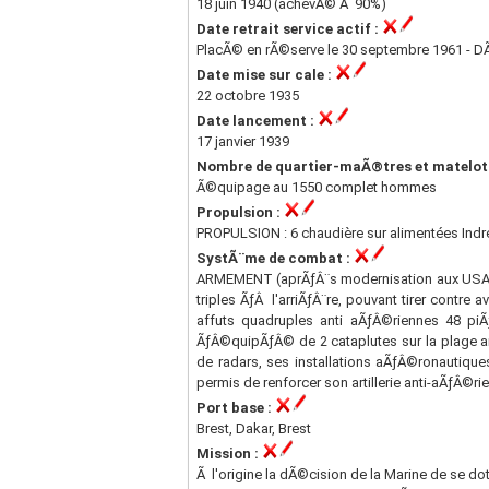
18 juin 1940 (achevÃ© Ã 90%)
Date retrait service actif :
PlacÃ© en rÃ©serve le 30 septembre 1961 - D
Date mise sur cale :
22 octobre 1935
Date lancement :
17 janvier 1939
Nombre de quartier-maÃ®tres et matelot
Ã©quipage au 1550 complet hommes
Propulsion :
PROPULSION : 6 chaudière sur alimentées Indr
SystÃ¨me de combat :
ARMEMENT (aprÃƒÂ¨s modernisation aux USA) 8
triples ÃƒÂ l'arriÃƒÂ¨re, pouvant tirer cont
affuts quadruples anti aÃƒÂ©riennes 48 piÃ
ÃƒÂ©quipÃƒÂ© de 2 cataplutes sur la plage ar
de radars, ses installations aÃƒÂ©ronautiq
permis de renforcer son artillerie anti-aÃƒÂ©r
Port base :
Brest, Dakar, Brest
Mission :
Ã l'origine la dÃ©cision de la Marine de se do