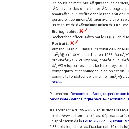
les cours de matelots Ã©quipage, de gabiers, 
rÃ©serve et des officiers des Ã©quipages, po
amarrÃ© sur un coffre dans la rade-abri de B
qui avaient commencÃ© bien avant la remise d
un chantier de dÃ©molition italien de La Spezi
Bibliographie :
Recherches effectuÃ©es par le CF(R) Daniel M
Portrait :
Armand Jean du Plessis, cardinal de Richeli
LuÃƒÂ§on,il devint cardinal en 1622. AumÃƒÂ´n
provinÃƒÂ§iaux et imposa, aprÃƒÂ¨s le siÃ
dÃƒÂ©veloppa les manufactures royales. I
compagnies, et encouragea la colonisation. Il 
comme le fondateur de la marine franÃƒÂ§aise. (
Retour
Partenaires :
Rencontres
-
Sortir, organiser son 
Aéronavale
-
Aéronautique navale
-
Aéronautiqu
©alabordache.fr 1997-2009 Tous droits réservé
Le site www.alabordache.fr est déposé auprès d
En application de la
Loi n° 78-17 du 6 janvier 1978
à 38 de la loi), et de rectification (art. 36 de la