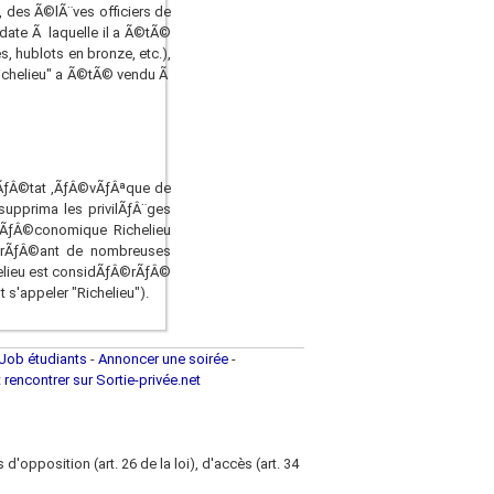
, des Ã©lÃ¨ves officiers de
date Ã laquelle il a Ã©tÃ©
 hublots en bronze, etc.),
Richelieu" a Ã©tÃ© vendu Ã
d'ÃƒÂ©tat ,ÃƒÂ©vÃƒÂªque de
 supprima les privilÃƒÂ¨ges
e ÃƒÂ©conomique Richelieu
 crÃƒÂ©ant de nombreuses
chelieu est considÃƒÂ©rÃƒÂ©
 s'appeler "Richelieu").
Job étudiants
-
Annoncer une soirée
-
t rencontrer sur Sortie-privée.net
d'opposition (art. 26 de la loi), d'accès (art. 34