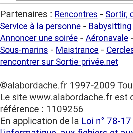
Partenaires :
-
Rencontres
Sortir,
-
Service à la personne
Babysitting
-
Annoncer une soirée
Aéronavale
-
-
Sous-marins
Maistrance
Cercles
rencontrer sur Sortie-privée.net
©alabordache.fr 1997-2009 Tous
Le site www.alabordache.fr est 
référence : 1109256
En application de la
Loi n° 78-17 
l'informatique, aux fichiers et au