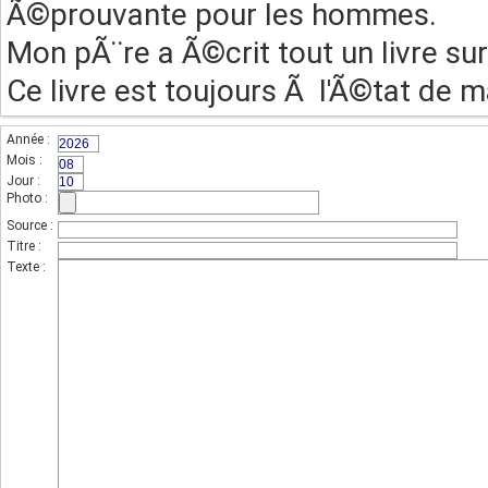
Ã©prouvante pour les hommes.
Mon pÃ¨re a Ã©crit tout un livre su
Ce livre est toujours Ã l'Ã©tat de 
Année :
(champs indispensable,sur 4 chiffres)
Mois :
(sur 2 chiffres)
Jour :
(sur 2 chiffres)
Photo :
(photo de l'unité)
Source :
Titre :
Texte :