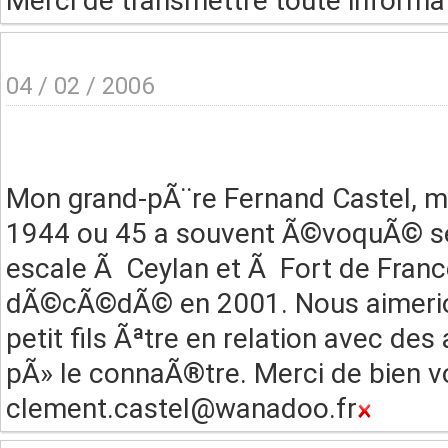
Merci de transmettre toute informa
04 / 02 / 2006
Mon grand-pÃ¨re Fernand Castel, mar
1944 ou 45 a souvent Ã©voquÃ© ses 
escale Ã Ceylan et Ã Fort de France
dÃ©cÃ©dÃ© en 2001. Nous aimerions
petit fils Ãªtre en relation avec de
pÃ» le connaÃ®tre. Merci de bien v
clement.castel@wanadoo.fr