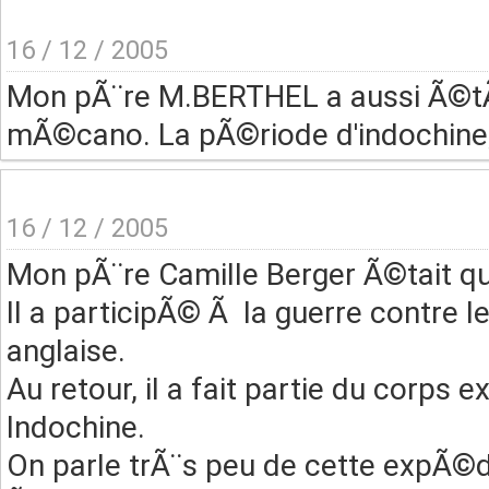
16 / 12 / 2005
Mon pÃ¨re M.BERTHEL a aussi Ã©tÃ
mÃ©cano. La pÃ©riode d'indochine, 
16 / 12 / 2005
Mon pÃ¨re Camille Berger Ã©tait qu
Il a participÃ© Ã la guerre contre l
anglaise.
Au retour, il a fait partie du corp
Indochine.
On parle trÃ¨s peu de cette expÃ©di