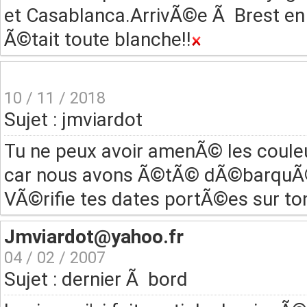
et Casablanca.ArrivÃ©e Ã Brest en F
Ã©tait toute blanche!!
10 / 11 / 2018
Sujet : jmviardot
Tu ne peux avoir amenÃ© les couleu
car nous avons Ã©tÃ© dÃ©barquÃ©
VÃ©rifie tes dates portÃ©es sur ton l
Jmviardot@yahoo.fr
04 / 02 / 2007
Sujet : dernier Ã bord