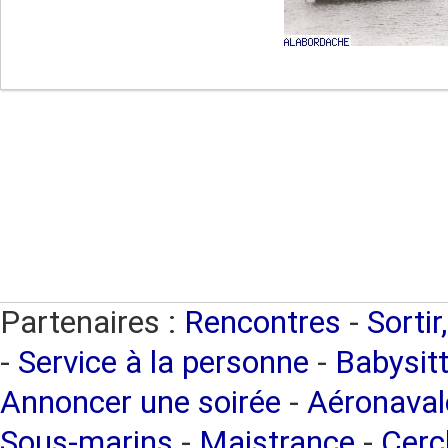
Partenaires :
Rencontres
-
Sortir
-
Service à la personne
-
Babysitt
Annoncer une soirée
-
Aéronaval
Sous-marins
-
Maistrance
-
Cercl