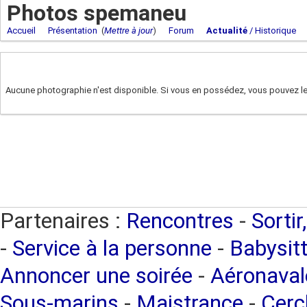
Photos spemaneu
Accueil
Présentation
(
Mettre à jour
)
Forum
Actualité
/ Historique
Aucune photographie n'est disponible. Si vous en possédez, vous pouvez les
Partenaires :
Rencontres
-
Sortir
-
Service à la personne
-
Babysitt
Annoncer une soirée
-
Aéronaval
Sous-marins
-
Maistrance
-
Cercl