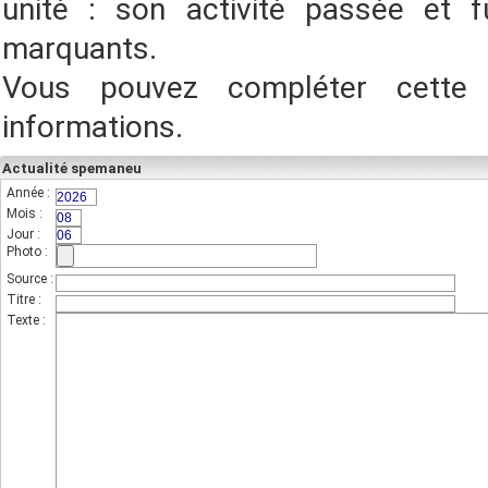
unité : son activité passée et f
marquants.
Vous pouvez compléter cette
informations.
Actualité spemaneu
Année :
(champs indispensable,sur 4 chiffres)
Mois :
(sur 2 chiffres)
Jour :
(sur 2 chiffres)
Photo :
(photo de l'unité)
Source :
Titre :
Texte :