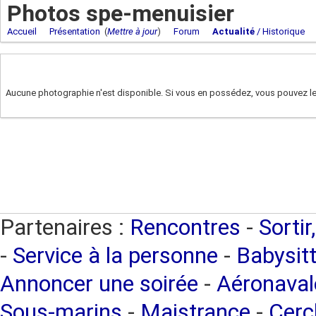
Photos spe-menuisier
Accueil
Présentation
(
Mettre à jour
)
Forum
Actualité
/ Historique
Aucune photographie n'est disponible. Si vous en possédez, vous pouvez les
Partenaires :
Rencontres
-
Sortir
-
Service à la personne
-
Babysitt
Annoncer une soirée
-
Aéronaval
Sous-marins
-
Maistrance
-
Cercl