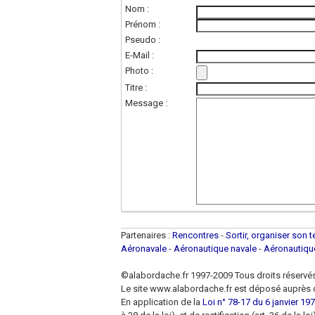
Nom :
Prénom :
Pseudo :
E-Mail :
Photo :
Titre :
Message :
Partenaires :
Rencontres
-
Sortir, organiser son 
Aéronavale
-
Aéronautique navale
-
Aéronautiq
©alabordache.fr 1997-2009 Tous droits réservé
Le site www.alabordache.fr est déposé auprès d
En application de la
Loi n° 78-17 du 6 janvier 1978