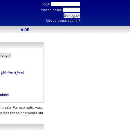
login
mot de passe
Mot de passe oublié ?
AIDE
(Mettre à jour)
isier
tionale. Par exemple, vous
er des renseignements sur