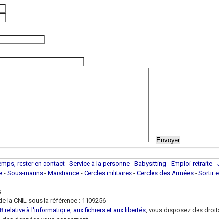
(photo de l'unité)
temps, rester en contact
-
Service à la personne
-
Babysitting
-
Emploi-retraite
-
ue
-
Sous-marins
-
Maistrance
-
Cercles militaires
-
Cercles des Armées
-
Sortir 
s
e la CNIL sous la référence : 1109256
 relative à l'informatique, aux fichiers et aux libertés
, vous disposez des droits 