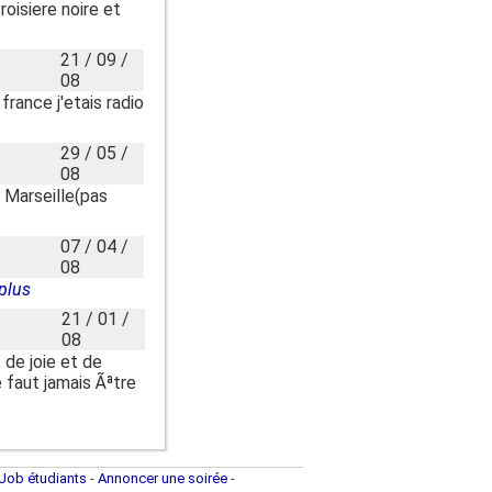
oisiere noire et
21 / 09 /
08
ance j'etais radio
29 / 05 /
08
 Marseille(pas
07 / 04 /
08
plus
21 / 01 /
08
 de joie et de
e faut jamais Ãªtre
Job étudiants
-
Annoncer une soirée
-