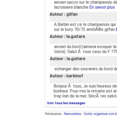
ancien sacco sur le champenois de 
lacroisiere blanche
En savoir plus
Auteur : gilfan
A Barbin est ce le champenois qu
sur le bory 70/72 amitiÃ©s gilfan
Auteur : la.guitare
ancien du bord j'aimerai evoquer 
triste). Salut Ã tous ceux du F 770 
Auteur : la.guitare
echanger des souvenirs du bord d
Auteur : barbinof
Bonjour Ã tous, Je suis heureux de
bonheur. Pour moi la retraite est a
trop loin de la mer. SincÃ¨res salu
Voir tous les messages
Partenaires :
Rencontres
-
Sortir, organiser son 