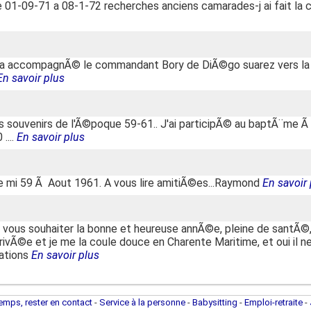
01-09-71 a 08-1-72 recherches anciens camarades-j ai fait la cr
i a accompagnÃ© le commandant Bory de DiÃ©go suarez vers la fr
En savoir plus
les souvenirs de l'Ã©poque 59-61.. J'ai participÃ© au baptÃ¨me Ã
....
En savoir plus
e mi 59 Ã Aout 1961. A vous lire amitiÃ©es...Raymond
En savoir 
 vous souhaiter la bonne et heureuse annÃ©e, pleine de santÃ©,
rrivÃ©e et je me la coule douce en Charente Maritime, et oui il n
tations
En savoir plus
temps, rester en contact
-
Service à la personne
-
Babysitting
-
Emploi-retraite
-