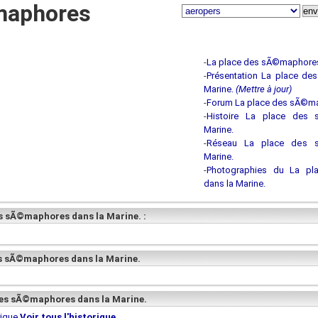
maphores
-
La place des sÃ©maphores
-
Présentation La place d
Marine.
(Mettre à jour)
-
Forum La place des sÃ©ma
-
Histoire La place des
Marine.
-
Réseau La place des 
Marine.
-
Photographies du La p
dans la Marine.
s sÃ©maphores dans la Marine. :
es sÃ©maphores dans la Marine.
 des sÃ©maphores dans la Marine.
rique
Voir tous l'historique