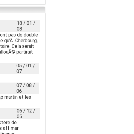
18 / 01 /
08
'ont pas de double
re qu'Ã Cherbourg,
aire. Cela serait
llouÃ© partirait
05 / 01 /
07
07 / 08 /
06
p martin et les
06 / 12 /
05
stere de
es aff mar
ctionner