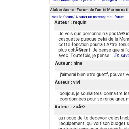
Alabordache : Forum de l'unité Marine nat
Voir le forum/ Ajouter un message au forum
Auteur : requin
Je vois que personne n'a postÃ© ic
casquette puisque celui de la Manch
cette fonction pourrait Ãªtre tenue
plus cohÃ©rent. Je pense que si l'
avec. Toutefois, je pense ...
En savo
Auteur : nina
j'aimerai bien etre guetf, pouvez 
Auteur : vivi
bonjour, je souhaiterai connaitre 
coordonnees pour se renseigner. 
Auteur : zoÃ©
au risque de te decevoir celestine
l'equipement, qui voit son budget se
preferent envisager des projets pha