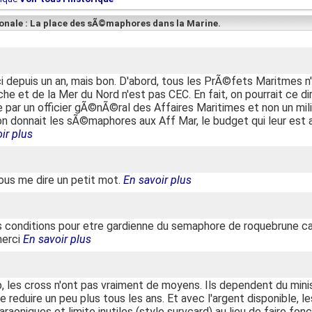
ionale : La place des sÃ©maphores dans la Marine.
i depuis un an, mais bon. D'abord, tous les PrÃ©fets Maritmes n
e et de la Mer du Nord n'est pas CEC. En fait, on pourrait ce di
 par un officier gÃ©nÃ©ral des Affaires Maritimes et non un milit
on donnait les sÃ©maphores aux Aff Mar, le budget qui leur est a
ir plus
vous me dire un petit mot.
En savoir plus
les conditions pour etre gardienne du semaphore de roquebrune ca
merci
En savoir plus
b, les cross n'ont pas vraiment de moyens. Ils dependent du mini
 reduire un peu plus tous les ans. Et avec l'argent disponible, l
raoniques et limite inutiles (style survcard) au lieu de faire fon