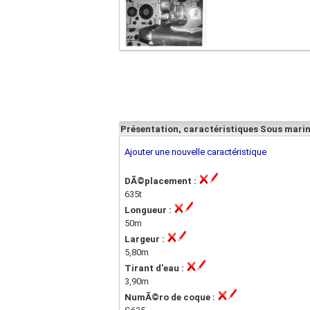
Présentation, caractéristiques Sous mari
Ajouter une nouvelle caractéristique
DÃ©placement :
635t
Longueur :
50m
Largeur :
5,80m
Tirant d'eau :
3,90m
NumÃ©ro de coque :