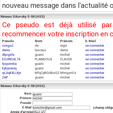
nouveau message dans l'actualité ou
Réseau Sikorsky S-58 (HSS)
Ce pseudo est déjà utilisé pa
recommencer votre inscription en
Pseudo
Nom
Prénom
E-Mail
congo2
de
regis
se connecter
denis
lascaux
denis
se connecter
dlprgxfa
guaini
michel
se connecter
ECUREUIL74
PLAINDOUX
CLAUDE
se connecter
fpqoimba
guaini
michel
se connecter
kyhyowxq
guaini
michel
se connecter
vjiJIqkXLUtjn
MfqCyBGiAbsGZ
IWmgznOz
se connecter
ZAP
guaini
michel
se connecter
Réseau Sikorsky S-58 (HSS)
Nom :
Prénom :
Pseudo :
E-Mail :
(champ obliga
Année d'arrivée