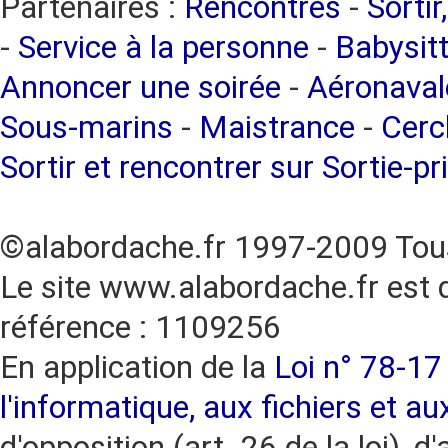
Partenaires :
Rencontres
-
Sortir
-
Service à la personne
-
Babysitt
Annoncer une soirée
-
Aéronaval
Sous-marins
-
Maistrance
-
Cercl
Sortir et rencontrer sur Sortie-pr
©alabordache.fr 1997-2009 Tous
Le site www.alabordache.fr est 
référence : 1109256
En application de la
Loi n° 78-17 
l'informatique, aux fichiers et au
d'opposition (art. 26 de la loi), d'