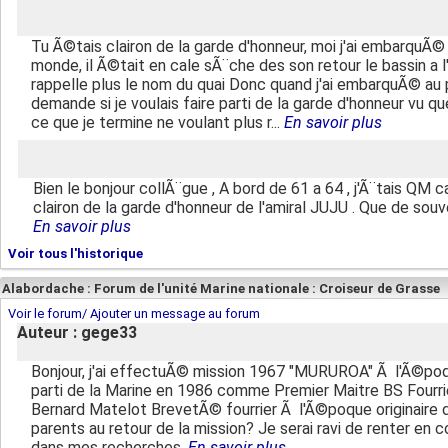
Tu Ã©tais clairon de la garde d'honneur, moi j'ai embarquÃ© 
monde, il Ã©tait en cale sÃ¨che des son retour le bassin a 
rappelle plus le nom du quai Donc quand j'ai embarquÃ© au 
demande si je voulais faire parti de la garde d'honneur vu q
ce que je termine ne voulant plus r...
En savoir plus
Bien le bonjour collÃ¨gue , A bord de 61 a 64 , j'Ã¨tais QM c
clairon de la garde d'honneur de l'amiral JUJU . Que de souv
En savoir plus
Voir tous l'historique
Alabordache : Forum de l'unité Marine nationale : Croiseur de Grasse
Voir le forum/ Ajouter un message au forum
Auteur : gege33
Bonjour, j'ai effectuÃ© mission 1967 "MURUROA" Ã l'Ã©poq
parti de la Marine en 1986 comme Premier Maitre BS Four
Bernard Matelot BrevetÃ© fourrier Ã l'Ã©poque originair
parents au retour de la mission? Je serai ravi de renter en 
dans mes recherches.
En savoir plus