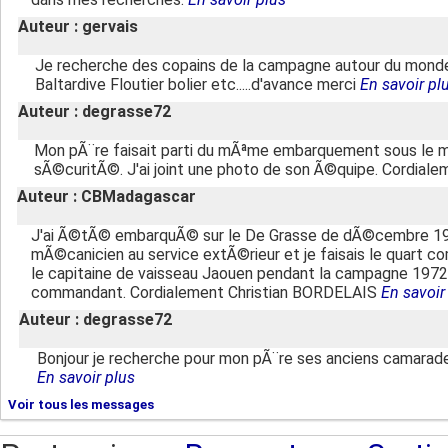
Auteur : gervais
Je recherche des copains de la campagne autour du monde 
Baltardive Floutier bolier etc.....d'avance merci
En savoir pl
Auteur : degrasse72
Mon pÃ¨re faisait parti du mÃªme embarquement sous le 
sÃ©curitÃ©. J'ai joint une photo de son Ã©quipe. Cordiale
Auteur : CBMadagascar
J'ai Ã©tÃ© embarquÃ© sur le De Grasse de dÃ©cembre 197
mÃ©canicien au service extÃ©rieur et je faisais le quart 
le capitaine de vaisseau Jaouen pendant la campagne 1972 
commandant. Cordialement Christian BORDELAIS
En savoir
Auteur : degrasse72
Bonjour je recherche pour mon pÃ¨re ses anciens camarades
En savoir plus
Voir tous les messages