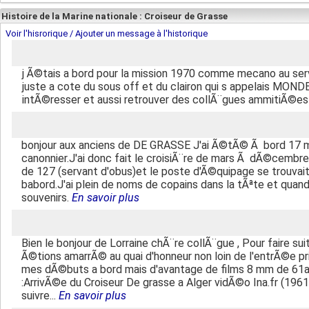
Histoire de la Marine nationale : Croiseur de Grasse
Voir l'hisrorique / Ajouter un message à l'historique
j Ã©tais a bord pour la mission 1970 comme mecano au servi
juste a cote du sous off et du clairon qui s appelais MOND
intÃ©resser et aussi retrouver des collÃ¨gues ammitiÃ©es
bonjour aux anciens de DE GRASSE J'ai Ã©tÃ© Ã bord 17
canonnier.J'ai donc fait le croisiÃ¨re de mars Ã dÃ©cembre 
de 127 (servant d'obus)et le poste d'Ã©quipage se trouvait
babord.J'ai plein de noms de copains dans la tÃªte et quand 
souvenirs.
En savoir plus
Bien le bonjour de Lorraine chÃ¨re collÃ¨gue , Pour faire su
Ã©tions amarrÃ© au quai d'honneur non loin de l'entrÃ©e pr
mes dÃ©buts a bord mais d'avantage de films 8 mm de 61a64 .
:ArrivÃ©e du Croiseur De grasse a Alger vidÃ©o Ina.fr (196
suivre...
En savoir plus