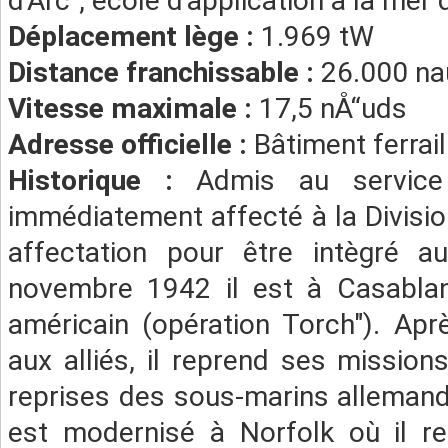
d'Arc", école d'application à la mer 
Déplacement lège :
1.969 tW
Distance franchissable :
26.000 na
Vitesse maximale :
17,5 nÅ“uds
Adresse officielle :
Bâtiment ferrail
Historique :
Admis au service
immédiatement affecté à la Division
affectation pour être intègré au
novembre 1942 il est à Casabla
américain (opération Torch"). Aprè
aux alliés, il reprend ses mission
reprises des sous-marins allemands 
est modernisé à Norfolk où il r