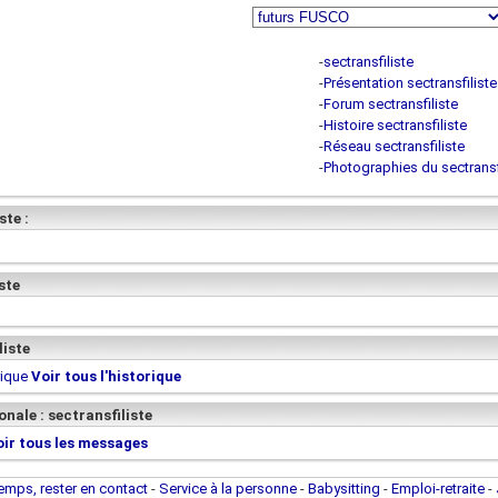
-
sectransfiliste
-
Présentation sectransfiliste
-
Forum sectransfiliste
-
Histoire sectransfiliste
-
Réseau sectransfiliste
-
Photographies du sectransf
ste :
ste
liste
rique
Voir tous l'historique
nale : sectransfiliste
oir tous les messages
temps, rester en contact
-
Service à la personne
-
Babysitting
-
Emploi-retraite
-