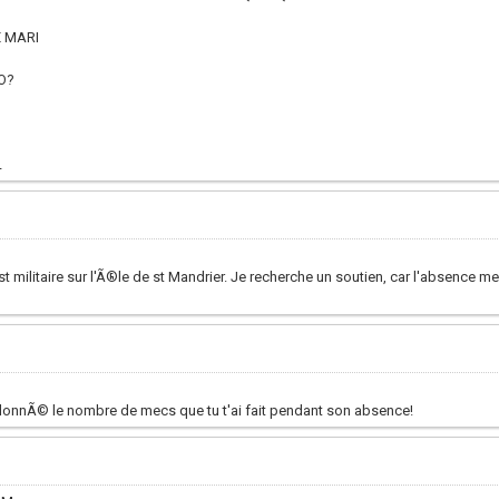
E MARI
O?
L
 militaire sur l'Ã®le de st Mandrier. Je recherche un soutien, car l'absence m
donnÃ© le nombre de mecs que tu t'ai fait pendant son absence!