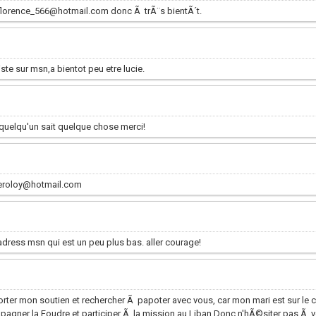
.florence_566@hotmail.com donc Ã trÃ¨s bientÃ´t.
ste sur msn,a bientot peu etre lucie.
 quelqu'un sait quelque chose merci!
leroloy@hotmail.com
dress msn qui est un peu plus bas. aller courage!
rter mon soutien et rechercher Ã papoter avec vous, car mon mari est sur le c
gner la Foudre et participer Ã la mission au Liban.Donc n'hÃ©siter pas Ã ve