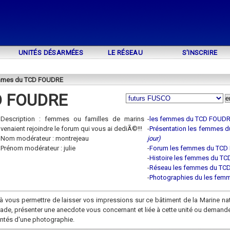
UNITÉS DÉSARMÉES
LE RÉSEAU
S'INSCRIRE
emmes du TCD FOUDRE
D FOUDRE
Description : femmes ou familles de marins
-
les femmes du TCD FOUD
venaient rejoindre le forum qui vous ai dediÃ©!!!
-
Présentation les femmes 
Nom modérateur : montrejeau
jour)
Prénom modérateur : julie
-
Forum les femmes du TC
-
Histoire les femmes du T
-
Réseau les femmes du TC
-
Photographies du les fe
à vous permettre de laisser vos impressions sur ce bâtiment de la Marine na
rade, présenter une anecdote vous concernant et liée à cette unité ou demand
ntés d'une photographie.