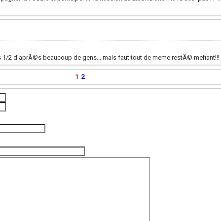
s 1/2 d'aprÃ©s beaucoup de gens... mais faut tout de meme restÃ© mefiant!!!
1
2
(photo de l'unité)