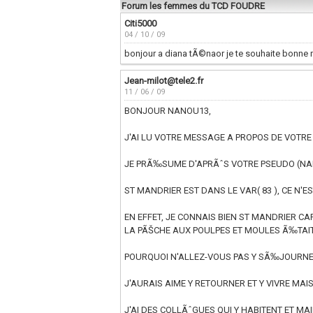
Forum les femmes du TCD FOUDRE
Citi5000
04 / 10 / 09
bonjour a diana tÃ©naor je te souhaite bonne
Jean-milot@tele2.fr
11 / 06 / 09
BONJOUR NANOU13,
J'AI LU VOTRE MESSAGE A PROPOS DE VOTRE 
JE PRÃ‰SUME D'APRÃˆS VOTRE PSEUDO (NA
ST MANDRIER EST DANS LE VAR( 83 ), CE N'E
EN EFFET, JE CONNAIS BIEN ST MANDRIER CA
LA PÃŠCHE AUX POULPES ET MOULES Ã‰TAI
POURQUOI N'ALLEZ-VOUS PAS Y SÃ‰JOURNER
J'AURAIS AIME Y RETOURNER ET Y VIVRE MAI
J'AI DES COLLÃˆGUES QUI Y HABITENT ET MA