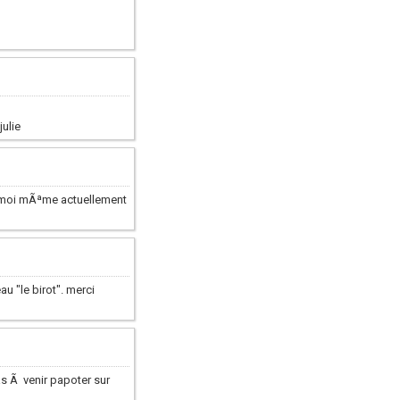
julie
e moi mÃªme actuellement
au "le birot". merci
as Ã venir papoter sur