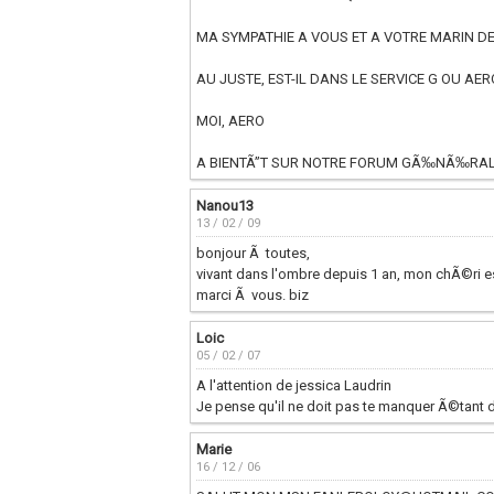
MA SYMPATHIE A VOUS ET A VOTRE MARIN D
AU JUSTE, EST-IL DANS LE SERVICE G OU AER
MOI, AERO
A BIENTÃ”T SUR NOTRE FORUM GÃ‰NÃ‰RA
Nanou13
13 / 02 / 09
bonjour Ã toutes,
vivant dans l'ombre depuis 1 an, mon chÃ©ri est
marci Ã vous. biz
Loic
05 / 02 / 07
A l'attention de jessica Laudrin
Je pense qu'il ne doit pas te manquer Ã©tant 
Marie
16 / 12 / 06