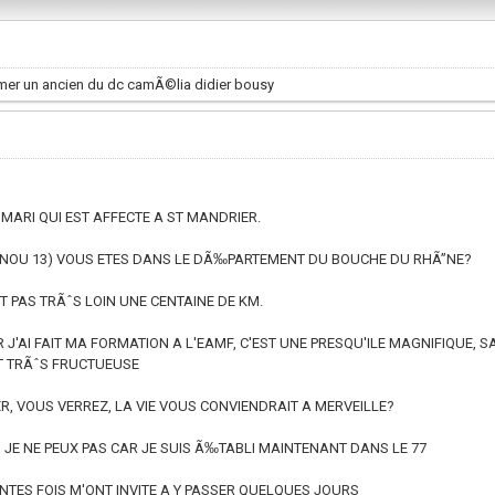
 mer un ancien du dc camÃ©lia didier bousy
MARI QUI EST AFFECTE A ST MANDRIER.
NOU 13) VOUS ETES DANS LE DÃ‰PARTEMENT DU BOUCHE DU RHÃ”NE?
ST PAS TRÃˆS LOIN UNE CENTAINE DE KM.
R J'AI FAIT MA FORMATION A L'EAMF, C'EST UNE PRESQU'ILE MAGNIFIQUE, 
T TRÃˆS FRUCTUEUSE
, VOUS VERREZ, LA VIE VOUS CONVIENDRAIT A MERVEILLE?
S JE NE PEUX PAS CAR JE SUIS Ã‰TABLI MAINTENANT DANS LE 77
INTES FOIS M'ONT INVITE A Y PASSER QUELQUES JOURS