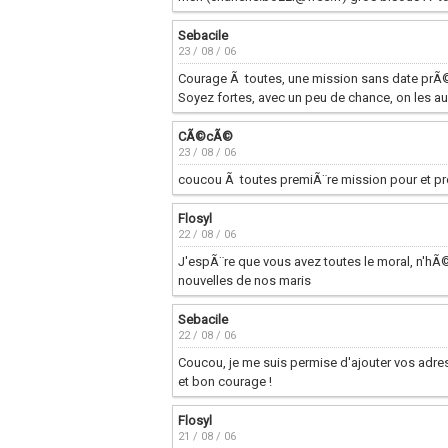
Sebacile
23 / 08 / 06
Courage Ã toutes, une mission sans date prÃ©ci
Soyez fortes, avec un peu de chance, on les au
CÃ©cÃ©
23 / 08 / 06
coucou Ã toutes premiÃ¨re mission pour et prem
Flosyl
22 / 08 / 06
J'espÃ¨re que vous avez toutes le moral, n'hÃ
nouvelles de nos maris
Sebacile
22 / 08 / 06
Coucou, je me suis permise d'ajouter vos adre
et bon courage !
Flosyl
21 / 08 / 06