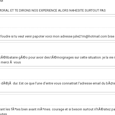
OM
RAL ET TE DIRONS NOS EXPERIENCE ALORS N4HESITE SURTOUT PAS
la foudre si tu veut venir papoter voici mon adresse julie21m@hotmail.com bise 
 cÃ©libataire gÃ©o pour avoir des tÃ©moignages sur cette situation. je la vi
e. merci Ã vous
 c dÃ©jÃ dur. Est ce que l'une d'entre vous connaitrait l'adresse email du bÃ¢te
avant les fÃªtes bien avant mÃªmes. courage et si besoin surtout n'hÃ©sitez p
utes.