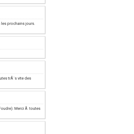
 les prochains jours.
tes trÃ¨s vite des
Foudre). Merci Ã toutes