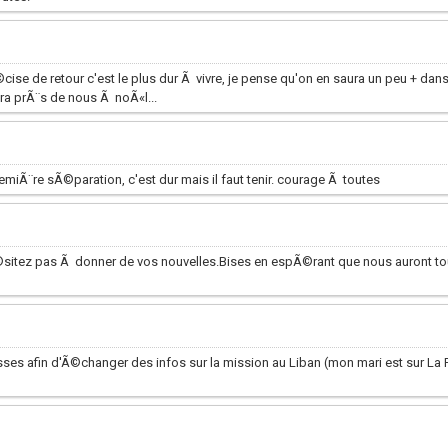
se de retour c'est le plus dur Ã vivre, je pense qu'on en saura un peu + dans
ra prÃ¨s de nous Ã noÃ«l...
iÃ¨re sÃ©paration, c'est dur mais il faut tenir. courage Ã toutes
©sitez pas Ã donner de vos nouvelles.Bises en espÃ©rant que nous auront tou
sses afin d'Ã©changer des infos sur la mission au Liban (mon mari est sur La 