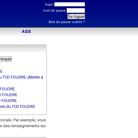
login
mot de passe
Mot de passe oublié ?
AIDE
RE
du TCD FOUDRE
(Mettre à
D FOUDRE
CD FOUDRE
D FOUDRE
mmes du TCD FOUDRE
tionale. Par exemple, vous
er des renseignements sur