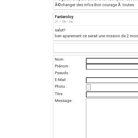
Ã©changer des infos.Bon courage Ã toutes
Fanleroloy
21 / 08 / 06
salut!!
ben aparement ce serait une mission de 2 moi
Nom :
Prénom :
Pseudo :
E-Mail :
Photo :
Titre :
Message :