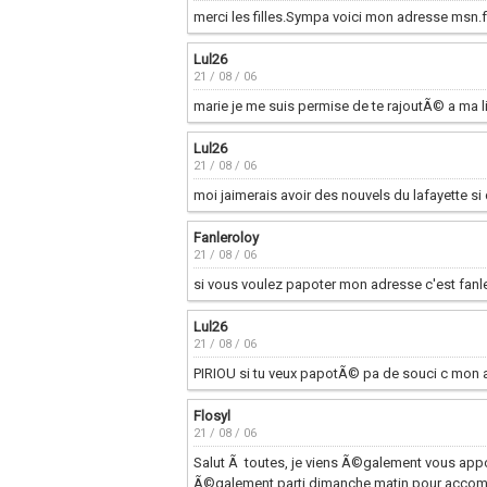
merci les filles.Sympa voici mon adresse msn
Lul26
21 / 08 / 06
marie je me suis permise de te rajoutÃ© a ma li
Lul26
21 / 08 / 06
moi jaimerais avoir des nouvels du lafayette si
Fanleroloy
21 / 08 / 06
si vous voulez papoter mon adresse c'est fan
Lul26
21 / 08 / 06
PIRIOU si tu veux papotÃ© pa de souci c mon a
Flosyl
21 / 08 / 06
Salut Ã toutes, je viens Ã©galement vous appo
Ã©galement parti dimanche matin pour accompa