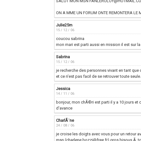
SALUT MON MSN FANLEROLOY@HOTMAIL.C
ON A MME UN FORUM ONTE REMONTERA LE MO
Julie25m
15 / 12 / 06
coucou sabrina
mon mari est parti aussi en mission il est sur 
Sabrina
15 / 12 / 06
je recherche des personnes vivant en tant que
et ce n'est pas facil de se retrouver toute seul
Jessica
14 / 11 / 06
bonjour, mon chÃ©ri est parti il y a 10 jours et
d'avance
CharlÃ¨ne
24 / 08 / 06
je croise les doigts avec vous pour un retour 
msn (charlene.bozzi@free.fr) gros bisous Ã to