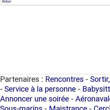
Retour
Partenaires :
Rencontres
-
Sortir
-
Service à la personne
-
Babysitt
Annoncer une soirée
-
Aéronaval
Sous-marins
-
Maistrance
-
Cercl