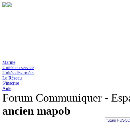
Marine
Unités en service
Unités désarmées
Le Réseau
S'inscrire
Aide
Forum Communiquer - Esp
ancien mapob