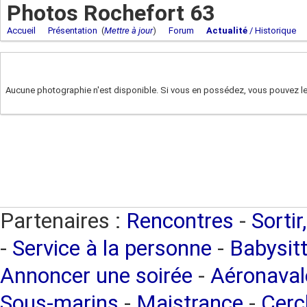
Photos Rochefort 63
Accueil
Présentation
(
Mettre à jour
)
Forum
Actualité
/ Historique
Aucune photographie n'est disponible. Si vous en possédez, vous pouvez les
Partenaires :
Rencontres
-
Sortir
-
Service à la personne
-
Babysitt
Annoncer une soirée
-
Aéronaval
Sous-marins
-
Maistrance
-
Cercl