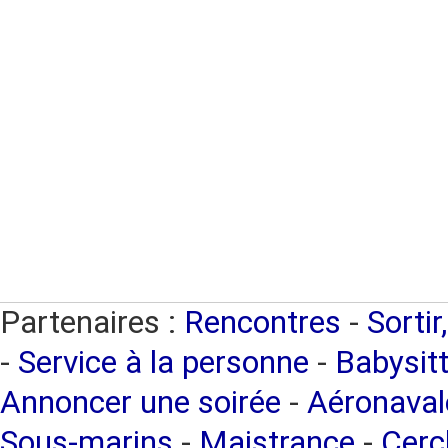
Partenaires :
Rencontres
-
Sortir
-
Service à la personne
-
Babysitt
Annoncer une soirée
-
Aéronaval
Sous-marins
-
Maistrance
-
Cercl