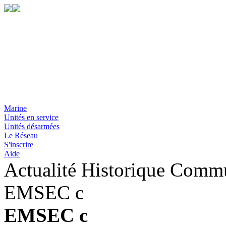
Marine
Unités en service
Unités désarmées
Le Réseau
S'inscrire
Aide
Actualité Historique Comm
EMSEC c
EMSEC c