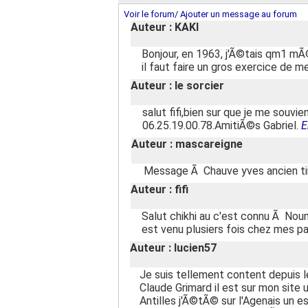
Voir le forum/ Ajouter un message au forum
Auteur : KAKI
Bonjour, en 1963, j'Ã©tais qm1 mÃ
il faut faire un gros exercice de m
Auteur : le sorcier
salut fifi,bien sur que je me souv
06.25.19.00.78.AmitiÃ©s Gabriel.
E
Auteur : mascareigne
Message Ã Chauve yves ancien tim
Auteur : fifi
Salut chikhi au c'est connu Ã N
est venu plusiers fois chez mes 
Auteur : lucien57
Je suis tellement content depuis 
Claude Grimard il est sur mon site 
Antilles j'Ã©tÃ© sur l'Agenais un 