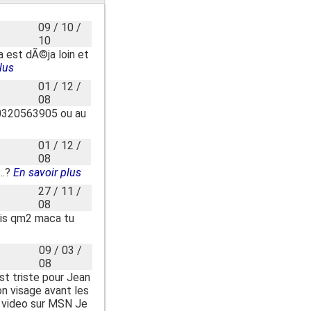
09 / 10 /
10
 est dÃ©ja loin et
lus
01 / 12 /
08
u 0320563905 ou au
01 / 12 /
08
..?
En savoir plus
27 / 11 /
08
ais qm2 maca tu
09 / 03 /
08
st triste pour Jean
on visage avant les
n video sur MSN Je