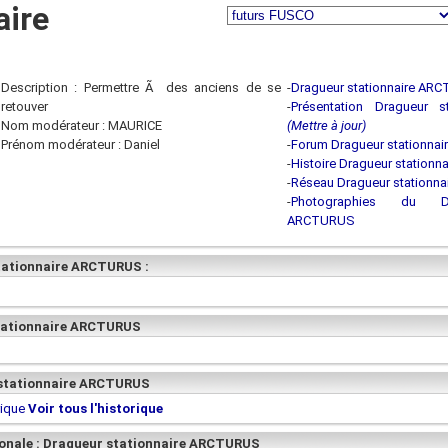
aire
Description : Permettre Ã des anciens de se
-
Dragueur stationnaire AR
retouver
-
Présentation Dragueur 
Nom modérateur : MAURICE
(Mettre à jour)
Prénom modérateur : Daniel
-
Forum Dragueur stationna
-
Histoire Dragueur station
-
Réseau Dragueur stationn
-
Photographies du Dra
ARCTURUS
tationnaire ARCTURUS :
stationnaire ARCTURUS
r stationnaire ARCTURUS
rique
Voir tous l'historique
ionale : Dragueur stationnaire ARCTURUS