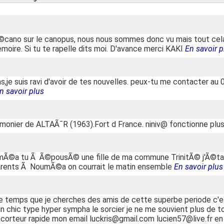
©cano sur le canopus, nous nous sommes donc vu mais tout cela
emoire. Si tu te rapelle dits moi. D'avance merci KAKI
En savoir p
iens,je suis ravi d'avoir de tes nouvelles. peux-tu me contacter a
n savoir plus
onier de ALTAÃ¯R (1963).Fort d France. niniv@ fonctionne plus
oumÃ©a tu Ã Ã©pousÃ© une fille de ma commune TrinitÃ© j'Ã©t
parents Ã NoumÃ©a on courrait le matin ensemble
En savoir plus
le temps que je cherches des amis de cette superbe periode c'e
un chic type hyper sympha le sorcier je ne me souvient plus de t
escorteur rapide mon email luckris@gmail.com lucien57@live.fr e