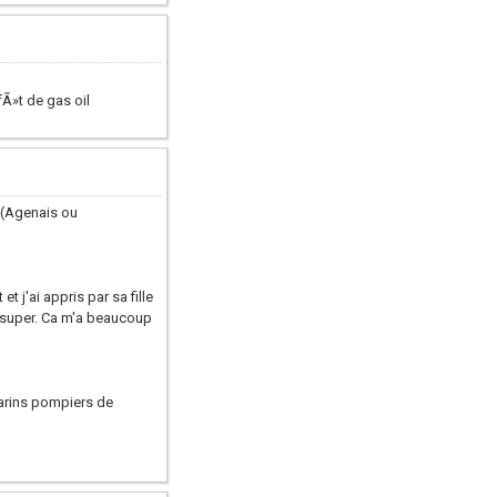
fÃ»t de gas oil
n (Agenais ou
j'ai appris par sa fille
e super. Ca m'a beaucoup
marins pompiers de