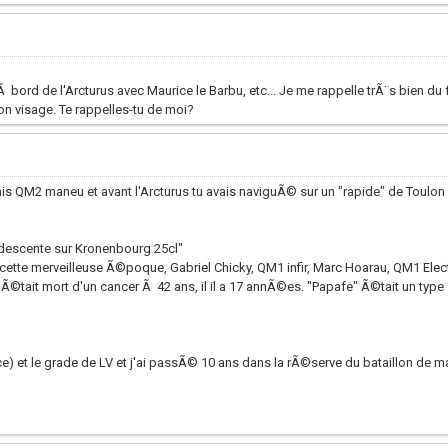
r Ã bord de l'Arcturus avec Maurice le Barbu, etc... Je me rappelle trÃ¨s bien du 
 visage. Te rappelles-tu de moi?
©tais QM2 maneu et avant l'Arcturus tu avais naviguÃ© sur un "rapide" de Toulo
descente sur Kronenbourg 25cl"
te merveilleuse Ã©poque, Gabriel Chicky, QM1 infir, Marc Hoarau, QM1 Elect et 
Ã©tait mort d'un cancer Ã 42 ans, il il a 17 annÃ©es. "Papafe" Ã©tait un typ
ice) et le grade de LV et j'ai passÃ© 10 ans dans la rÃ©serve du bataillon de 