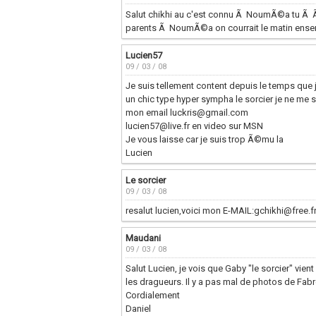
Salut chikhi au c'est connu Ã NoumÃ©a tu Ã 
parents Ã NoumÃ©a on courrait le matin ens
Lucien57
09 / 03 / 08
Je suis tellement content depuis le temps que 
un chic type hyper sympha le sorcier je ne me s
mon email luckris@gmail.com
lucien57@live.fr en video sur MSN
Je vous laisse car je suis trop Ã©mu la
Lucien
Le sorcier
09 / 03 / 08
resalut lucien,voici mon E-MAIL:gchikhi@free.fr
Maudani
09 / 03 / 08
Salut Lucien, je vois que Gaby "le sorcier" vi
les dragueurs. Il y a pas mal de photos de Fab
Cordialement
Daniel