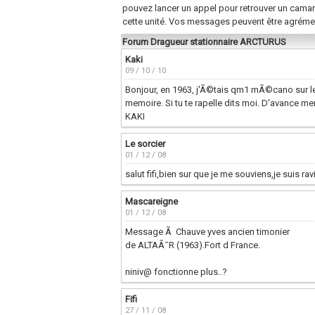
pouvez lancer un appel pour retrouver un cama
cette unité. Vos messages peuvent être agréme
Forum Dragueur stationnaire ARCTURUS
Kaki
09 / 10 / 10
Bonjour, en 1963, j'Ã©tais qm1 mÃ©cano sur le
memoire. Si tu te rapelle dits moi. D'avance me
KAKI
Le sorcier
01 / 12 / 08
salut fifi,bien sur que je me souviens,je suis 
Mascareigne
01 / 12 / 08
Message Ã Chauve yves ancien timonier
de ALTAÃ¯R (1963).Fort d France.
niniv@ fonctionne plus..?
Fifi
27 / 11 / 08