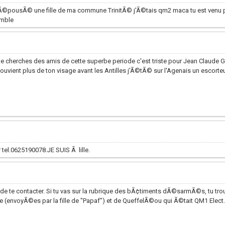
Ã©pousÃ© une fille de ma commune TrinitÃ© j'Ã©tais qm2 maca tu est venu p
emble
je cherches des amis de cette superbe periode c'est triste pour Jean Claude Gr
ouvient plus de ton visage avant les Antilles j'Ã©tÃ© sur l'Agenais un escorte
 tel.0625190078.JE SUIS Ã lille.
ent de te contacter. Si tu vas sur la rubrique des bÃ¢timents dÃ©sarmÃ©s, tu t
re (envoyÃ©es par la fille de "Papaf") et de QueffelÃ©ou qui Ã©tait QM1 Elect.