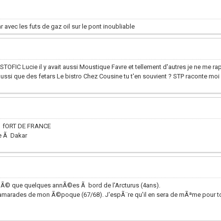
 avec les futs de gaz oil sur le pont inoubliable
STOFIC Lucie il y avait aussi Moustique Favre et tellement d'autres je ne me ra
ussi que des fetars Le bistro Chez Cousine tu t'en souvient ? STP raconte moi r
 Ã fORT DE FRANCE
e Ã Dakar
Ã© que quelques annÃ©es Ã bord de l'Arcturus (4ans).
amarades de mon Ã©poque (67/68). J'espÃ¨re qu'il en sera de mÃªme pour to