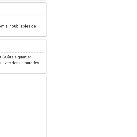
Amis inoubliables de
j'Ã©tais quartier
ger avec des camarades