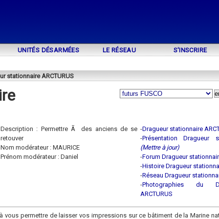
UNITÉS DÉSARMÉES
LE RÉSEAU
S'INSCRIRE
ur stationnaire ARCTURUS
ire
Description : Permettre Ã des anciens de se
-
Dragueur stationnaire AR
retouver
-
Présentation Dragueur 
Nom modérateur : MAURICE
(Mettre à jour)
Prénom modérateur : Daniel
-
Forum Dragueur stationna
-
Histoire Dragueur station
-
Réseau Dragueur stationn
-
Photographies du Dra
ARCTURUS
à vous permettre de laisser vos impressions sur ce bâtiment de la Marine na