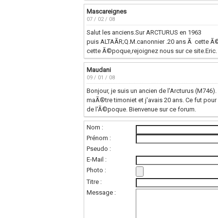
Mascareignes
07 / 02 / 08
Salut les anciens.Sur ARCTURUS en 1963
puis ALTAÃR;Q.M.canonnier .20 ans Ã cette Ã
cette Ã©poque,rejoignez nous sur ce site.Eric.
Maudani
09 / 01 / 08
Bonjour, je suis un ancien de l'Arcturus (M74
maÃ®tre timoniet et j'avais 20 ans. Ce fut po
de l'Ã©poque. Bienvenue sur ce forum.
Nom :
Prénom :
Pseudo :
E-Mail :
Photo :
Titre :
Message :