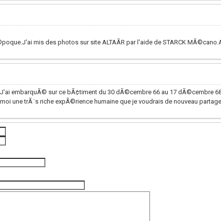
©poque.J'ai mis des photos sur site ALTAÃR par l'aide de STARCK MÃ©cano.
6). J'ai embarquÃ© sur ce bÃ¢timent du 30 dÃ©cembre 66 au 17 dÃ©cembre 68. 
ur moi une trÃ¨s riche expÃ©rience humaine que je voudrais de nouveau parta
(photo de l'unité)