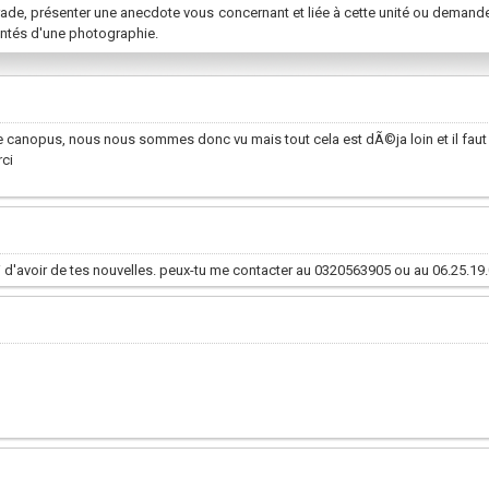
rade, présenter une anecdote vous concernant et liée à cette unité ou demand
ntés d'une photographie.
 canopus, nous nous sommes donc vu mais tout cela est dÃ©ja loin et il faut 
rci
ravi d'avoir de tes nouvelles. peux-tu me contacter au 0320563905 ou au 06.25.1