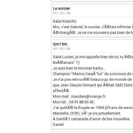
Le sorcier
09 / 03 / 08
Salut Kristofic
Moi, c'est Gabriel, le sorcier. J'Ã©tais infirmie
Ã©changÃ©. Je ne me souviens pas bien de ton
Qm1 tim.
09 / 03 / 08
Salut Lucien, je me rappelle bien de toi, tu Ã
BeÃ©arnais" ?)
Je suis bien le timonier barbu...
Champion "Marine CaraÃ¯be" du concours de 
Je n'ai pas retrouvÃ© beaucoup de monde de cet
que Jean Claude Grimard qui Ã©tait QM2 Elect 
affectÃ©.
Mon mail : maudani@orange.fr.
Mon tel. : 04 91 88 05 43 .
J'ai quittÃ© la Royale en 1994 (29 ans de serv
Marseille, CF(R), oÃ¹ je vis actuellement.
A bientÃ´t camarade d'avoir de tes nouvelles.
Daniel