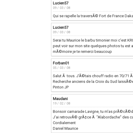
Lucien57
09 / 03 / 08
Qui se rapelle la traversÃ© Fort de France Dakar
Lucien57
09 / 03 / 08
Serai tu Maurice le barbu timonier moi c'est KRI
peut voir sur mon site quelques photos tu est a
mÃ©moire je te remerci beaucoup
Forban01
05 / 03 / 08
Salut Ã tous. J'Ã©tais chouff radio en 70/71
Recherche anciens de la Croix du Sud laissÃ©
Pinton JP
Maudani
19 / 02 / 08
Bonsoir camarade Lavigne, tu m'as prÃ©cÃ©d
J'ai retrouvÃ© grÃ¢ce Ã "Alabordache" des c
Cordialement
Daniel Maurice