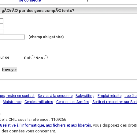
se connecter
1
1
ent gÃ©rÃ© par des gens compÃ©tents?
(champ obligatoire)
ur ce
Oui
Non
-
-
-
-
mps, rester en contact
Service à la personne
Babysitting
Emploi-retraite
Job étu
-
-
-
-
Maistrance
Cercles militaires
Cercles des Armées
Sortir et rencontrer sur Sort
s
e la CNIL sous la référence : 1109256
 relative à l'informatique, aux fichiers et aux libertés
, vous disposez des droits 
 loi) des données vous concernant.