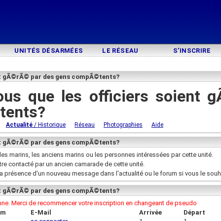
UNITÉS DÉSARMÉES
LE RÉSEAU
S'INSCRIRE
ent gÃ©rÃ© par des gens compÃ©tents?
us que les officiers soient 
tents?
Actualité
/ Historique
Réseau
Photographies
Aide
ent gÃ©rÃ© par des gens compÃ©tents?
les marins, les anciens marins ou les personnes intéressées par cette unité.
être contacté par un ancien camarade de cette unité.
la présence d'un nouveau message dans l'actualité ou le forum si vous le souh
ent gÃ©rÃ© par des gens compÃ©tents?
onne. Merci de recommencer votre inscription en changeant de pseudo
om
E-Mail
Arrivée
Départ