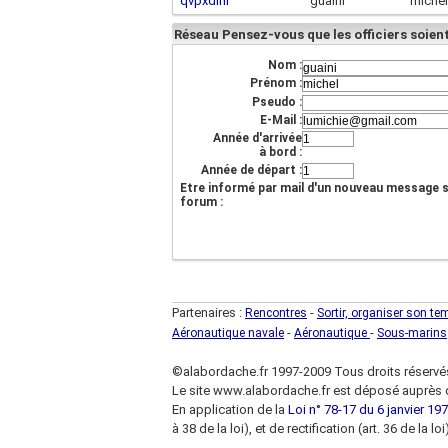
qvpxdihr
guaini
michel
Réseau Pensez-vous que les officiers soi
Nom :
Prénom :
Pseudo :
E-Mail :
Année d'arrivée
à bord :
Année de départ :
Etre informé par mail d'un nouveau message s
forum :
Partenaires :
-
Rencontres
Sortir, organiser son te
-
-
Aéronautique navale
Aéronautique
Sous-marins
©alabordache.fr 1997-2009 Tous droits réservé
Le site www.alabordache.fr est déposé auprès d
En application de la
Loi n° 78-17 du 6 janvier 1978
à 38 de la loi), et de rectification (art. 36 de la