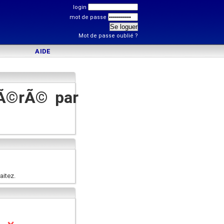
login
mot de passe
Mot de passe oublié ?
AIDE
gÃ©rÃ© par
aitez.