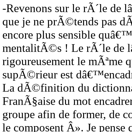
-Revenons sur le rÃ´le de l
que je ne prÃ©tends pas dÃ
encore plus sensible quâ€™
mentalitÃ©s ! Le rÃ´le de l
rigoureusement le mÃªme qu
supÃ©rieur est dâ€™encadr
La dÃ©finition du dictio
FranÃ§aise du mot encadrer 
groupe afin de former, de c
le composent Â». Je pense 