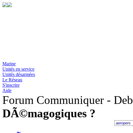
Marine
Unités en service
Unités désarmées
Le Réseau
S'inscrire
Aide
Forum Communiquer - Deba
DÃ©magogiques ?