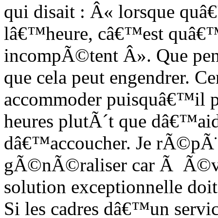
qui disait : Â« lorsque qu
lâ€™heure, câ€™est quâ€™il
incompÃ©tent Â». Que pens
que cela peut engendrer. C
accommoder puisquâ€™il 
heures plutÃ´t que dâ€™ai
dâ€™accoucher. Je rÃ©pÃ¨
gÃ©nÃ©raliser car Ã Ã©v
solution exceptionnelle doi
Si les cadres dâ€™un servic