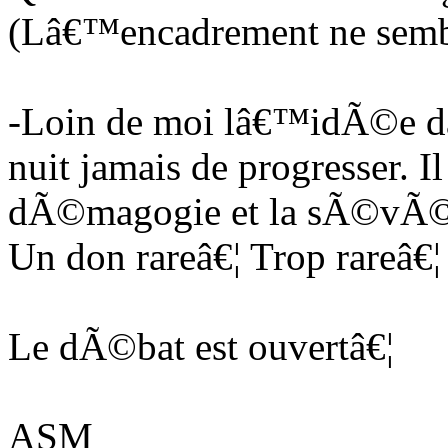
(Lâ€™encadrement ne sembl
-Loin de moi lâ€™idÃ©e dâ
nuit jamais de progresser. Il
dÃ©magogie et la sÃ©vÃ©ri
Un don rareâ€¦ Trop rareâ€¦
Le dÃ©bat est ouvertâ€¦
ASM