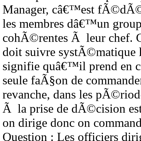
Manager, câ€™est fÃ©dÃ©r
les membres dâ€™un groupe
cohÃ©rentes Ã leur chef. Ce
doit suivre systÃ©matique l
signifie quâ€™il prend en 
seule faÃ§on de commander
revanche, dans les pÃ©riod
Ã la prise de dÃ©cision est
on dirige donc on commande
Question : Les officiers dir