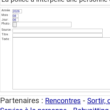
Année :
(champs indispensable,sur 4 chiffres)
Mois :
(sur 2 chiffres)
Jour :
(sur 2 chiffres)
Photo :
(photo de l'unité)
Source :
Titre :
Texte :
Partenaires :
-
Rencontres
Sortir,