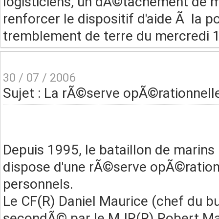
logisticiens, un dÃ©tachement de m
renforcer le dispositif d'aide Ã la p
tremblement de terre du mercredi 1
30 / 07 / 2006
Sujet : La rÃ©serve opÃ©rationnell
Depuis 1995, le bataillon de marin
dispose d'une rÃ©serve opÃ©ratio
personnels.
Le CF(R) Daniel Maurice (chef du bu
secondÃ© par le MJR(R) Robert Ma