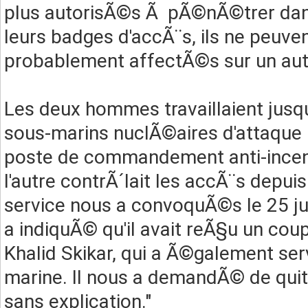
plus autorisÃ©s Ã pÃ©nÃ©trer dans 
leurs badges d'accÃ¨s, ils ne peuven
probablement affectÃ©s sur un autr
Les deux hommes travaillaient jusq
sous-marins nuclÃ©aires d'attaque 
poste de commandement anti-incen
l'autre contrÃ´lait les accÃ¨s depuis
service nous a convoquÃ©s le 25 jui
a indiquÃ© qu'il avait reÃ§u un coup
Khalid Skikar, qui a Ã©galement ser
marine. Il nous a demandÃ© de qui
sans explication."