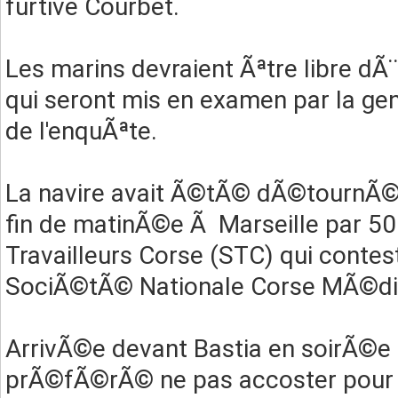
furtive Courbet.
Les marins devraient Ãªtre libre dÃ
qui seront mis en examen par la ge
de l'enquÃªte.
La navire avait Ã©tÃ© dÃ©tournÃ©
fin de matinÃ©e Ã Marseille par 5
Travailleurs Corse (STC) qui contest
SociÃ©tÃ© Nationale Corse MÃ©dit
ArrivÃ©e devant Bastia en soirÃ©e m
prÃ©fÃ©rÃ© ne pas accoster pour Ã