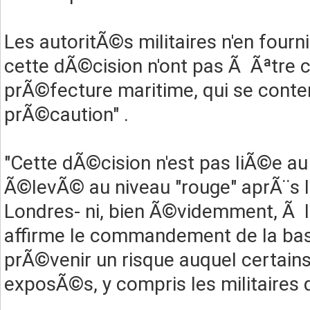
Les autoritÃ©s militaires n'en fourn
cette dÃ©cision n'ont pas Ã Ãªtre 
prÃ©fecture maritime, qui se conten
prÃ©caution" .
"Cette dÃ©cision n'est pas liÃ©e au
Ã©levÃ© au niveau "rouge" aprÃ¨s le
Londres- ni, bien Ã©videmment, Ã 
affirme le commandement de la base 
prÃ©venir un risque auquel certains
exposÃ©s, y compris les militaires d