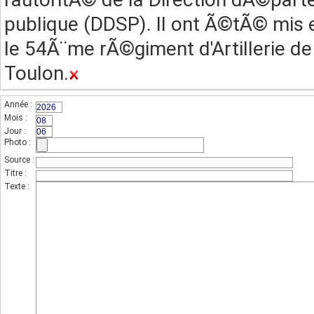
publique (DDSP). Il ont Ã©tÃ© mis 
le 54Ã¨me rÃ©giment d'Artillerie de
Toulon.
Année :
(champs indispensable,sur 4 chiffres)
Mois :
(sur 2 chiffres)
Jour :
(sur 2 chiffres)
Photo :
(photo de l'unité)
Source :
Titre :
Texte :