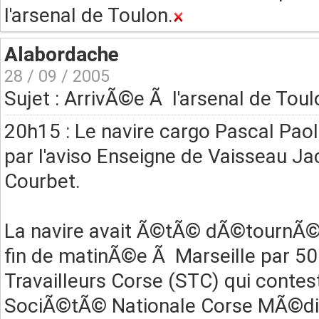
l'arsenal de Toulon.
Alabordache
28 / 09 / 2005
Sujet : ArrivÃ©e Ã l'arsenal de Toul
20h15 : Le navire cargo Pascal Paol
par l'aviso Enseigne de Vaisseau Ja
Courbet.
La navire avait Ã©tÃ© dÃ©tournÃ©
fin de matinÃ©e Ã Marseille par 5
Travailleurs Corse (STC) qui contest
SociÃ©tÃ© Nationale Corse MÃ©dit