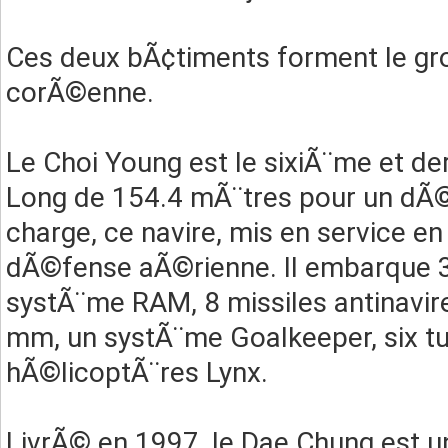
Ces deux bÃ¢timents forment le gr
corÃ©enne.
Le Choi Young est le sixiÃ¨me et de
Long de 154.4 mÃ¨tres pour un dÃ
charge, ce navire, mis en service e
dÃ©fense aÃ©rienne. Il embarque 
systÃ¨me RAM, 8 missiles antinavir
mm, un systÃ¨me Goalkeeper, six tu
hÃ©licoptÃ¨res Lynx.
LivrÃ© en 1997, le Dae Chung est u