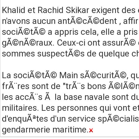
Khalid et Rachid Skikar exigent des 
n'avons aucun antÃ©cÃ©dent , affi
sociÃ©tÃ© a appris cela, elle a pri
gÃ©nÃ©raux. Ceux-ci ont assurÃ© qu
sommes suspectÃ©s de quelque chos
La sociÃ©tÃ© Main sÃ©curitÃ©, qu
frÃ¨res sont de "trÃ¨s bons Ã©lÃ©me
les accÃ¨s Ã la base navale sont du
militaires. Les personnes qui vont et 
d'enquÃªtes d'un service spÃ©ciali
gendarmerie maritime.