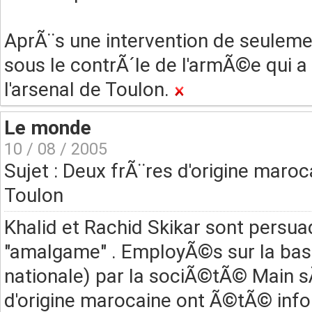
AprÃ¨s une intervention de seulemen
sous le contrÃ´le de l'armÃ©e qui 
l'arsenal de Toulon.
Le monde
10 / 08 / 2005
Sujet : Deux frÃ¨res d'origine maro
Toulon
Khalid et Rachid Skikar sont persu
"amalgame" . EmployÃ©s sur la bas
nationale) par la sociÃ©tÃ© Main s
d'origine marocaine ont Ã©tÃ© inform