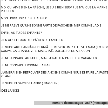
JE LE SUIS DEPUIS 10 ANS ET JE TOURNE EN ROND COMME UN LION EN CAG
MOI QUI AIME BIEN LA PÃŠCHE, JE SUIS BIEN SERVI? JE N'AI QUE LA MARN
POLUEES
MON HORD BORD RESTE AU SEC
JE NE RÃŠVE QU'UNE BONNE PARTIE DE PÃŠCHE EN MER COMME JADIS
ENFIN, AS-TU DES ENFANTS?
J'EN AI 5 ET TOUS DES PÃˆRES DE FAMILLES.
JE SUIS PARTI L'ANNÃ‰E DERNIÃˆRE RE VOIR UN PEU LE VIET NAM ( EX IN
COMME CA CHANGE VITE, MALGRÃ‰ QUE JE SOI NE A SAIGON
JE NE CONNAIS PAS TAIHITI, MAIS J'IRAI BIEN PASSE LES VACANCES
JE NE CONNAIS PERSONNE LA BAS
J'AIMERAI BIEN RETROUVER DES ANCIENS COMME NOUS ET FAIRE LA FÃŠ
20 ANS
JE SUIS UN GARS DE L'AERO ( PINGOUIN )
IDEE LANCEE
nombre de messages : 3627 (messages