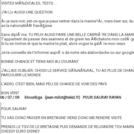
VISITES MÃ‰DICALES, TESTS....
J'AI LU AUSSI UNE QUESTION
Â« je suis noir, est-ce que je peux rentrer dans la marine?Â», mais bien sur, 
as la nationalitÃ© franÃ§aise
Sans diplÃ´me, TU PEUX AUSSI FAIRE UNE BELLE CARRIÃˆRE DANS LA MARIN
T'appartient de passer des examens et de gravir les Ã©chelons mon collÃ¨g
Si tu es motive et que la marine te plait, alors vogue la galÃ¨re mon vieux.
Je te conseille de t'informer auprÃ¨s de notre site alabordache ou sur googl
BONNE CHANCE ET TIENS-MOI AU COURANT
J'ALLAIS OUBLIER, CHOISI LE SERVICE GÃ‰NÃ‰RAL, TU AS PLUS DE CHA
PARCOURIR LE MONDE
L'AERO, C'EST BIEN, MAIS PEU DE CHANCE DE VOIR DES PAYS
BON VENT
06 / 07 / 09 khouribga (jean-milot@tele2.fr) POUR SAURAY RAYAN
POUR SAURAY
TU VAS DONC PASSER EN BRETAGNE VIENS DONC ME RENDRE VISITE.
PRENDS LE TGV DE LE BRETAGNE PUIS DEMANDE DE REJOINDRE TGV MAR
CHESSY EURO DISNEY