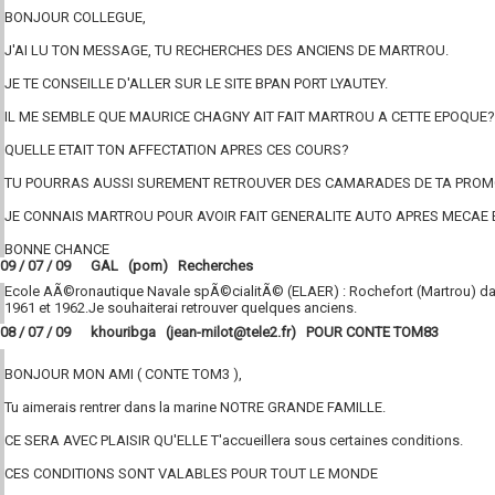
BONJOUR COLLEGUE,
J'AI LU TON MESSAGE, TU RECHERCHES DES ANCIENS DE MARTROU.
JE TE CONSEILLE D'ALLER SUR LE SITE BPAN PORT LYAUTEY.
IL ME SEMBLE QUE MAURICE CHAGNY AIT FAIT MARTROU A CETTE EPOQUE?
QUELLE ETAIT TON AFFECTATION APRES CES COURS?
TU POURRAS AUSSI SUREMENT RETROUVER DES CAMARADES DE TA PROM
JE CONNAIS MARTROU POUR AVOIR FAIT GENERALITE AUTO APRES MECAE E
BONNE CHANCE
09 / 07 / 09 GAL (pom) Recherches
Ecole AÃ©ronautique Navale spÃ©cialitÃ© (ELAER) : Rochefort (Martrou) d
1961 et 1962.Je souhaiterai retrouver quelques anciens.
08 / 07 / 09 khouribga (jean-milot@tele2.fr) POUR CONTE TOM83
BONJOUR MON AMI ( CONTE TOM3 ),
Tu aimerais rentrer dans la marine NOTRE GRANDE FAMILLE.
CE SERA AVEC PLAISIR QU'ELLE T'accueillera sous certaines conditions.
CES CONDITIONS SONT VALABLES POUR TOUT LE MONDE