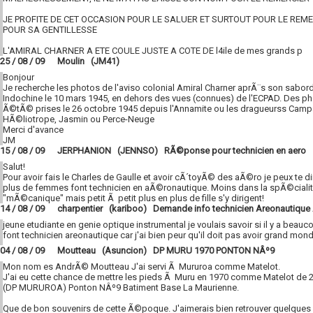
JE PROFITE DE CET OCCASION POUR LE SALUER ET SURTOUT POUR LE REM
POUR SA GENTILLESSE
L'AMIRAL CHARNER A ETE COULE JUSTE A COTE DE l4ile de mes grands p
25 / 08 / 09 Moulin (JM41)
Bonjour
Je recherche les photos de l'aviso colonial Amiral Charner aprÃ¨s son sabor
Indochine le 10 mars 1945, en dehors des vues (connues) de l'ECPAD. Des ph
Ã©tÃ© prises le 26 octobre 1945 depuis l'Annamite ou les dragueurss Campa
HÃ©liotrope, Jasmin ou Perce-Neuge
Merci d'avance
JM
15 / 08 / 09 JERPHANION (JENNSO) RÃ©ponse pour technicien en aero
Salut!
Pour avoir fais le Charles de Gaulle et avoir cÃ´toyÃ© des aÃ©ro je peux te d
plus de femmes font technicien en aÃ©ronautique. Moins dans la spÃ©cial
"mÃ©canique" mais petit Ã petit plus en plus de fille s'y dirigent!
14 / 08 / 09 charpentier (kariboo) Demande info technicien Areonautiqu
jeune etudiante en genie optique instrumental je voulais savoir si il y a beauco
font technicien areonautique car j'ai bien peur qu'il doit pas avoir grand mond
04 / 08 / 09 Moutteau (Asuncion) DP MURU 1970 PONTON NÂº9
Mon nom es AndrÃ© Moutteau J'ai servi Ã Mururoa comme Matelot.
J'ai eu cette chance de mettre les pieds Ã Muru en 1970 comme Matelot de 
(DP MURUROA) Ponton NÂº9 Batiment Base La Maurienne.
Que de bon souvenirs de cette Ã©poque. J'aimerais bien retrouver quelques 