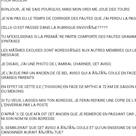
POUR MOULIN
BONJOUR, JE NE SAIS POURQUOI, MAIS MON ORDI ME JOUE DES TOURS.
JE N'AI PAS EU LE TEMPS DE CORRIGER DES FAUTES QUE J'AI PERDU LA PAG
CELLE-CI EST PASSEE DANS LA RUBRIQUE ENVOYÃ‰E?????
TU M'EXCUSERAS SI LA PREMIÃˆRE PARTIE COMPORTE DES FAUTES GRAMM
SYNTAXES
LES MÃŠMES EXCUSES SONT ADRESSÃ‰ES AUX AUTRES MEMBRES QUI LI
MESSAGE
JE DISAIS, J'AI UNE PHOTO DE L'AMIRAL CHARNER, CET AVISO.
JE L'AI EUE PAR UN ANCIEN DE CE BEL AVISO QUI A Ã‰TÃ‰ COULE EN FACE 
GRANDS PARENTS
EN EFFET DE CETTE ILE ( THOISON) EN FACE DE MYTHO A 72 KM DE SAIGON
DU MEKONG
SI TU VEUX, LAISSES-MOI TON ADRESSE, JE FERAI REFAIRE UNE COPIE DE L'
L'ENVERRAI PAR LA POSTE
D'APRÃˆS CE QUE M'A DIT CET ANCIEN QUE JE REMERCIE EN PASSANT CAR 
NI SON NOM NI SON ADRESSE
IL SEMBLERAIT QUE CET AVISO A Ã‰TÃ‰ COULE ET QU'UN ENSEIGNE DE V
CANONNIER AURAIT Ã‰TÃ‰ TUE?