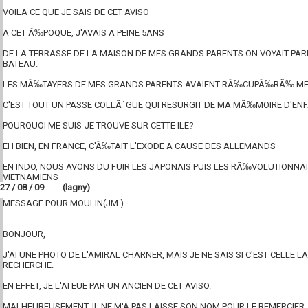
VOILA CE QUE JE SAIS DE CET AVISO
A CET Ã‰POQUE, J'AVAIS A PEINE 5ANS
DE LA TERRASSE DE LA MAISON DE MES GRANDS PARENTS ON VOYAIT PAR
BATEAU.
LES MÃ‰TAYERS DE MES GRANDS PARENTS AVAIENT RÃ‰CUPÃ‰RÃ‰ ME
C'EST TOUT UN PASSE COLLÃˆGUE QUI RESURGIT DE MA MÃ‰MOIRE D'ENF
POURQUOI ME SUIS-JE TROUVE SUR CETTE ILE?
EH BIEN, EN FRANCE, C'Ã‰TAIT L'EXODE A CAUSE DES ALLEMANDS
EN INDO, NOUS AVONS DU FUIR LES JAPONAIS PUIS LES RÃ‰VOLUTIONNA
VIETNAMIENS
27 / 08 / 09 (lagny)
MESSAGE POUR MOULIN(JM )
BONJOUR,
J'AI UNE PHOTO DE L'AMIRAL CHARNER, MAIS JE NE SAIS SI C'EST CELLE L
RECHERCHE.
EN EFFET, JE L'AI EUE PAR UN ANCIEN DE CET AVISO.
MALHEUREUSEMENT, IL NE M'A PAS LAISSE SON NOM POUR LE REMERCIER