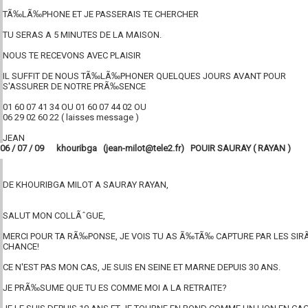
TÃ‰LÃ‰PHONE ET JE PASSERAIS TE CHERCHER
TU SERAS A 5 MINUTES DE LA MAISON.
NOUS TE RECEVONS AVEC PLAISIR
IL SUFFIT DE NOUS TÃ‰LÃ‰PHONER QUELQUES JOURS AVANT POUR
S'ASSURER DE NOTRE PRÃ‰SENCE
01 60 07 41 34 OU 01 60 07 44 02 OU
06 29 02 60 22 ( laisses message )
JEAN
06 / 07 / 09 khouribga (jean-milot@tele2.fr) POUIR SAURAY ( RAYAN )
DE KHOURIBGA MILOT A SAURAY RAYAN,
SALUT MON COLLÃˆGUE,
MERCI POUR TA RÃ‰PONSE, JE VOIS TU AS Ã‰TÃ‰ CAPTURE PAR LES SIR
CHANCE!
CE N'EST PAS MON CAS, JE SUIS EN SEINE ET MARNE DEPUIS 30 ANS.
JE PRÃ‰SUME QUE TU ES COMME MOI A LA RETRAITE?