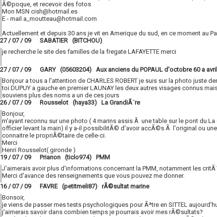
Ã©poque, et recevoir des fotos
Mon MSN cish@hotmail.es
E - mail a_moutteau@hotmail.com
Actuellement et depuis 30 ans je vit en Amerique du sud, en ce moment au Pa
27 / 07 / 09 SABATIER (BITCHOU)
je recherche le site des familles de la fregate LAFAYETTE merci
27 / 07 / 09 GARY (05603204) Aux anciens du POPAUL d'octobre 60 a avril
Bonjour a tous a l'attention de CHARLES ROBERT je suis sur la photo juste der
toi DUPUY a gauche en premier LAUNAY les deux autres visages connus mais
souviens plus des noms a un de ces jours
26 / 07 / 09 Rousselot (haya33) La GrandiÃ¨re
Bonjour,
m'ayant reconnu sur une photo ( 4 marins assis Ã une table sur le pont du La
officier levant la main) il y a-il possibilitÃ© d'avoir accÃ©s Ã l'original ou un
connaitre le propriÃ©taire de celle-ci.
Merci
Henri Rousselot( gironde )
19 / 07 / 09 Prianon (ticlo974) PMM
J'aimerais avoir plus d'informations concernant la PMM, notamment les critÃ¨r
Merci d'avance des renseignements que vous pouvez me donner.
16 / 07 / 09 FAVRE (petitmeli87) rÃ©sultat marine
Bonsoir,
je viens de passer mes tests psychologiques pour Ãªtre en SITTEL aujourd'h
j'aimerais savoir dans combien temps je pourrais avoir mes rÃ©sultats?