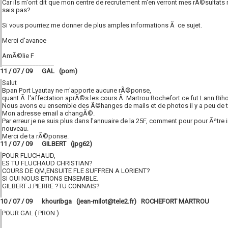
Car ils m'ont dit que mon centre de recrutement m'en verront mes rÃ©sultats
sais pas?
Si vous pourriez me donner de plus amples informations Ã ce sujet.
Merci d'avance
AmÃ©lie F
_________________
11 / 07 / 09 GAL (pom)
Salut
Bpan Port Lyautay ne m'apporte aucune rÃ©ponse,
quant Ã l'affectation aprÃ©s les cours Ã Martrou Rochefort ce fut Lann Bih
Nous avons eu ensemble des Ã©hanges de mails et de photos il y a peu de 
Mon adresse email a changÃ©.
Par erreur je ne suis plus dans l'annuaire de la 25F, comment pour pour Ãªtre 
nouveau.
Merci de ta rÃ©ponse.
11 / 07 / 09 GILBERT (jpg62)
POUR FLUCHAUD,
ES TU FLUCHAUD CHRISTIAN?
COURS DE QM,ENSUITE FLE SUFFREN A LORIENT?
SI OUI NOUS ETIONS ENSEMBLE.
GILBERT J.PIERRE ?TU CONNAIS?
10 / 07 / 09 khouribga (jean-milot@tele2.fr) ROCHEFORT MARTROU
POUR GAL ( PRON )