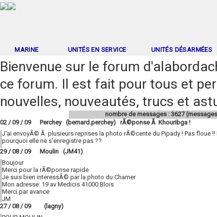
MARINE
UNITÉS EN SERVICE
UNITÉS DÉSARMÉES
Bienvenue sur le forum d'alabordac
ce forum. Il est fait pour tous et p
nouvelles, nouveautés, trucs et astu
nombre de messages : 3627 (messages
02 / 09 / 09 Perchey (bernard.perchey) rÃ©ponse Ã Khouribga !
J'ai envoyÃ© Ã plusieurs reprises la photo rÃ©cente du Pipady ! Pas floue !! 
pourquoi elle ne s'enregistre pas ??
29 / 08 / 09 Moulin (JM41)
Boujour
Merci pour la rÃ©ponse rapide
Je suis bien interessÃ© par la photo du Charner
Mon adresse: 19 av Medicis 41000 Blois
Merci par avance
JM
27 / 08 / 09 (lagny)