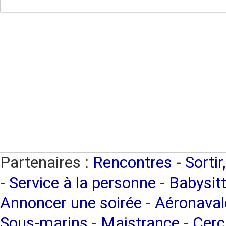
Partenaires :
Rencontres
-
Sortir
-
Service à la personne
-
Babysitt
Annoncer une soirée
-
Aéronaval
Sous-marins
-
Maistrance
-
Cerc