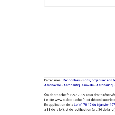
Partenaires :
Rencontres
-
Sortir, organiser son 
Aéronavale
-
Aéronautique navale
-
Aéronautiq
©alabordache.fr 1997-2009 Tous droits réservé
Le site www.alabordache.fr est déposé auprès d
En application de la
Loi n° 78-17 du 6 janvier 1978
à 38 de la loi), et de rectification (art. 36 de la