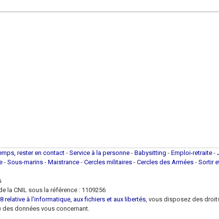
temps, rester en contact
-
Service à la personne
-
Babysitting
-
Emploi-retraite
-
ue
-
Sous-marins
-
Maistrance
-
Cercles militaires
-
Cercles des Armées
-
Sortir 
s
e la CNIL sous la référence : 1109256
 relative à l'informatique, aux fichiers et aux libertés
, vous disposez des droits 
 loi) des données vous concernant.