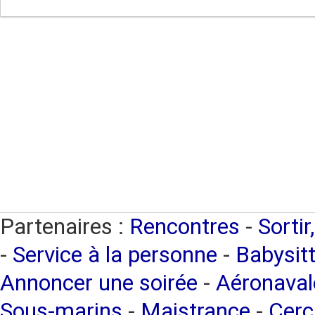
Partenaires :
Rencontres
-
Sortir
-
Service à la personne
-
Babysitt
Annoncer une soirée
-
Aéronaval
Sous-marins
-
Maistrance
-
Cerc