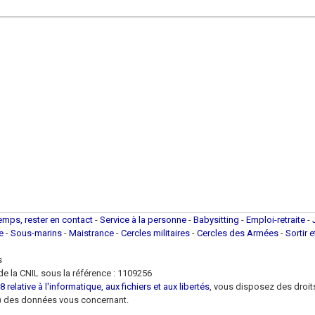
temps, rester en contact
-
Service à la personne
-
Babysitting
-
Emploi-retraite
-
ue
-
Sous-marins
-
Maistrance
-
Cercles militaires
-
Cercles des Armées
-
Sortir 
s
e la CNIL sous la référence : 1109256
 relative à l'informatique, aux fichiers et aux libertés
, vous disposez des droits 
 loi) des données vous concernant.