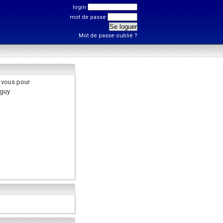
login
mot de passe
Mot de passe oublié ?
 vous pour
nguy