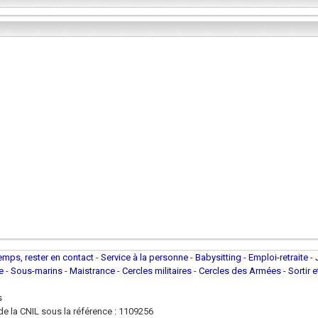
temps, rester en contact
-
Service à la personne
-
Babysitting
-
Emploi-retraite
-
ue
-
Sous-marins
-
Maistrance
-
Cercles militaires
-
Cercles des Armées
-
Sortir 
s
e la CNIL sous la référence : 1109256