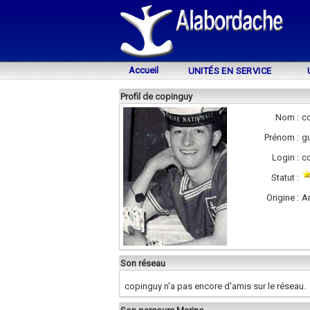
Accueil
UNITÉS EN SERVICE
Profil de copinguy
Nom :
c
Prénom :
g
Login :
c
Statut :
Origine :
A
Son réseau
copinguy n'a pas encore d'amis sur le réseau.