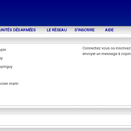
UNITÉS DÉSARMÉES
LE RÉSEAU
S'INSCRIRE
AIDE
Connectez vous ou inscrivez
opin
envoyer un message à copi
uy
opinguy
ncien marin