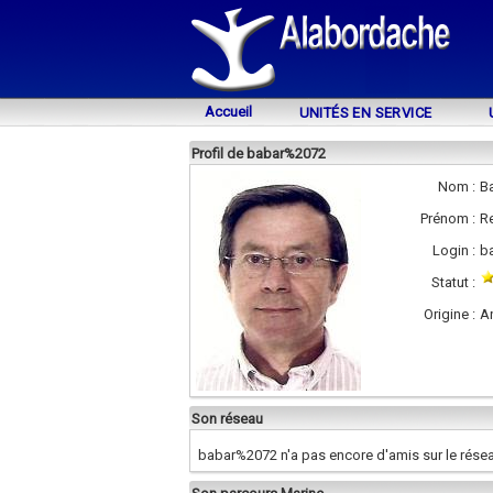
Accueil
UNITÉS EN SERVICE
Profil de babar%2072
Nom :
Ba
Prénom :
R
Login :
b
Statut :
Origine :
A
Son réseau
babar%2072 n'a pas encore d'amis sur le rése