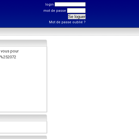
login
mot de passe
Mot de passe oublié ?
 vous pour
r%252072