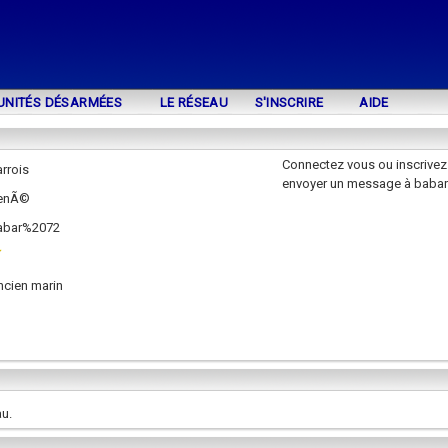
UNITÉS DÉSARMÉES
LE RÉSEAU
S'INSCRIRE
AIDE
Connectez vous ou inscrivez
rrois
envoyer un message à baba
enÃ©
abar%2072
ncien marin
au.