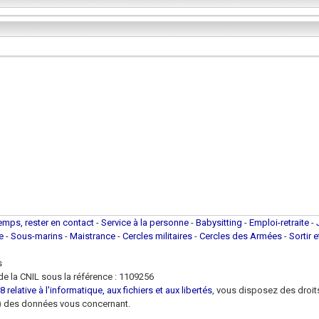
temps, rester en contact
-
Service à la personne
-
Babysitting
-
Emploi-retraite
-
ue
-
Sous-marins
-
Maistrance
-
Cercles militaires
-
Cercles des Armées
-
Sortir 
s
e la CNIL sous la référence : 1109256
 relative à l'informatique, aux fichiers et aux libertés
, vous disposez des droits 
 loi) des données vous concernant.