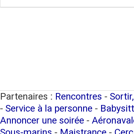
Partenaires :
Rencontres
-
Sortir
-
Service à la personne
-
Babysitt
Annoncer une soirée
-
Aéronaval
Sous-marins
-
Maistrance
-
Cerc