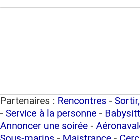
Partenaires :
Rencontres
-
Sortir
-
Service à la personne
-
Babysitt
Annoncer une soirée
-
Aéronaval
Sous-marins
-
Maistrance
-
Cerc