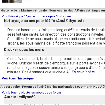
Histoire de la Marine nationale : Sous-marin NuclÃ©aire d'Attaque 
Voir l'hisrorique / Ajouter un message à l'historique
Nettoyage au sec pour lâ€™Â«AmÃ©thysteÂ»
Dans un bassin deux fois plus long quâ€™un terrain de foot
se refait une santé. La direction des constructions navales 
écoutilles de ce sous-marin placé en « indisponibilité pério
six ans, les sous-marins de la flotte française passent à la ré
Drucker sous les mers
C'est, évidemment, la plus belle promotion dont puisse rêver
Michel Drucker s'était déjà embarqué sur le porte-avions « C
rend hommage aux sous-mariniers au (long) cours d'une émis
minutes. Pas étonnant que Michèle A...
En savoir plus
Voir tous l'historique
Alabordache : Forum de l'unité Marine nationale : Sous-marin NuclÃ
Voir le forum/ Ajouter un message au forum
Auteur : willyon69