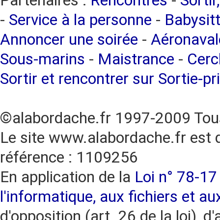
Partenaires :
Rencontres
-
Sortir
-
Service à la personne
-
Babysitt
Annoncer une soirée
-
Aéronaval
Sous-marins
-
Maistrance
-
Cercl
Sortir et rencontrer sur Sortie-pr
©alabordache.fr 1997-2009 Tous
Le site www.alabordache.fr est 
référence : 1109256
En application de la
Loi n° 78-17 
l'informatique, aux fichiers et au
d'opposition (art. 26 de la loi), d'