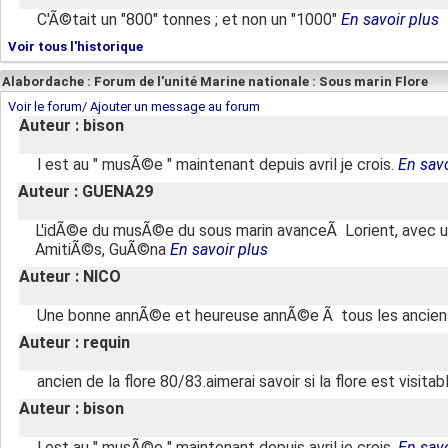
C'Ã©tait un "800" tonnes ; et non un "1000"
En savoir plus
Voir tous l'historique
Alabordache : Forum de l'unité Marine nationale : Sous marin Flore
Voir le forum/ Ajouter un message au forum
Auteur : bison
l est au " musÃ©e " maintenant depuis avril je crois.
En savo
Auteur : GUENA29
L'idÃ©e du musÃ©e du sous marin avanceÃ Lorient, avec un 
AmitiÃ©s, GuÃ©na
En savoir plus
Auteur : NICO
Une bonne annÃ©e et heureuse annÃ©e Ã tous les anciens
Auteur : requin
ancien de la flore 80/83.aimerai savoir si la flore est visita
Auteur : bison
l est au " musÃ©e " maintenant depuis avril je crois.
En savo