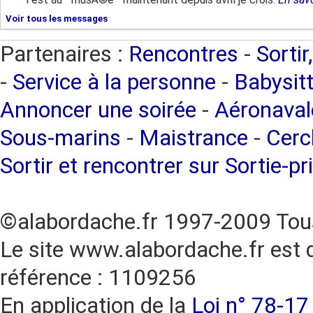
Voir tous les messages
Partenaires :
Rencontres
-
Sortir
-
Service à la personne
-
Babysitt
Annoncer une soirée
-
Aéronaval
Sous-marins
-
Maistrance
-
Cercl
Sortir et rencontrer sur Sortie-pr
©alabordache.fr 1997-2009 Tous
Le site www.alabordache.fr est 
référence : 1109256
En application de la
Loi n° 78-17 