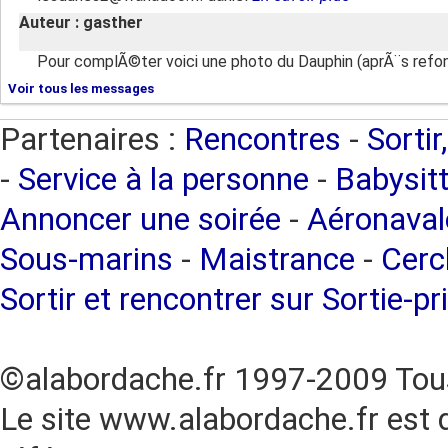
Auteur : gasther
Pour complÃ©ter voici une photo du Dauphin (aprÃ¨s refon
Voir tous les messages
Partenaires :
Rencontres
-
Sortir
-
Service à la personne
-
Babysitt
Annoncer une soirée
-
Aéronaval
Sous-marins
-
Maistrance
-
Cercl
Sortir et rencontrer sur Sortie-pr
©alabordache.fr 1997-2009 Tous
Le site www.alabordache.fr est 