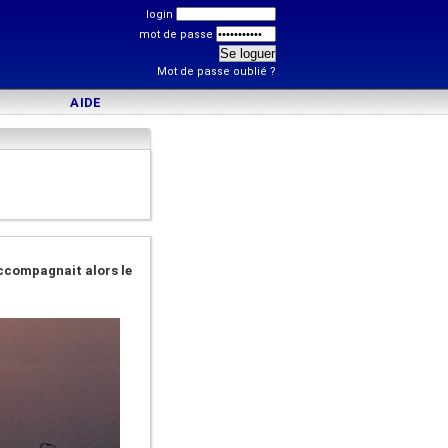
login
mot de passe
Mot de passe oublié ?
AIDE
)
ccompagnait alors le