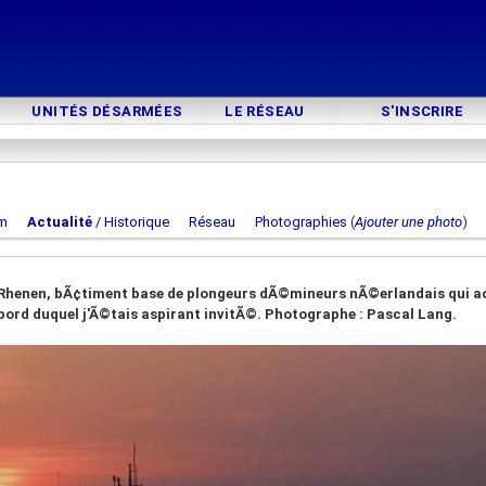
UNITÉS DÉSARMÉES
LE RÉSEAU
S'INSCRIRE
m
Actualité
/ Historique
Réseau
Photographies
(
Ajouter une photo
e Rhenen, bÃ¢timent base de plongeurs dÃ©mineurs nÃ©erlandais qui a
ord duquel j'Ã©tais aspirant invitÃ©. Photographe : Pascal Lang.